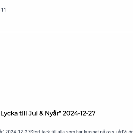
-11
Lycka till Jul & Nyår" 2024-12-27
r" 2024-12-27Stort tack till alla som har lyssnat på oss i år!Vi ö