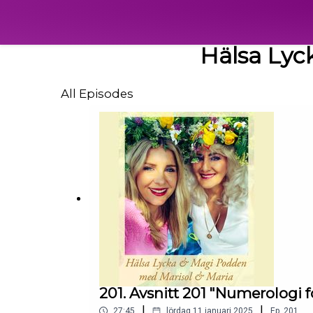
Hälsa Lyc
All Episodes
201. Avsnitt 201 "Numerologi f
|
|
27:45
lördag 11 januari 2025
Ep.
201