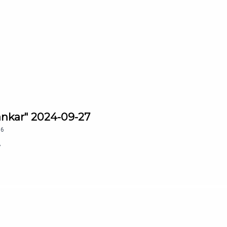
 tankar" 2024-09-27
96
7