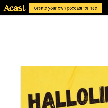
Create your own podcast for free