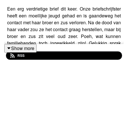
Een erg verdrietige brief dit keer. Onze briefschrijfster
heeft een moeilijke jeugd gehad en is gaandeweg het
contact met haar broer en zus verloren. Na de dood van
haar vader zou ze het contact graag herstellen, maar bij
broer en zus zit veel oud zeer. Poeh, wat kunnen
familiebanden toch ingewikkeld zijn! Gelukkig sprak
Show more
Brenda met de steengoede psycholoog en
RSS
systeemtherapeut Roanne Helwig. Zij vertelt hoe de
“verdrietige zus” kan leren surfen op de golven van
rouw, en toch liefdevol beschikbaar blijven. Karine zocht
het Totaal Ander Perspectief dit keer bij haar Ierse
huisschilder – die een mooi Iers spreekwoord te berde
bracht. Het boek van deze keer is “Films die nergens
draaien”, een prachtig jeugdboek over tijdreizen, rouw
en familiebanden.
Doe een kleine goede daad en geef ons een