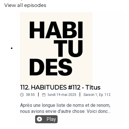
View all episodes
112. HABITUDES #112 - Titus
|
|
38:55
lundi 19 mai 2025
Saison
1
,
Ep.
112
Après une longue liste de noms et de renom,
nous avions envie d’autre chose. Voici donc
TITUS, la légende. Depuis 60 ans, à la recherche
Play
de lumière, il arpente Paris dans des tenues