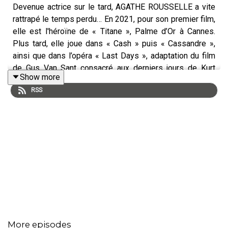
Devenue actrice sur le tard, AGATHE ROUSSELLE a vite
rattrapé le temps perdu… En 2021, pour son premier film,
elle est l'héroïne de « Titane », Palme d’Or à Cannes.
Plus tard, elle joue dans « Cash » puis « Cassandre »,
ainsi que dans l’opéra « Last Days », adaptation du film
de Gus Van Sant consacré aux derniers jours de Kurt
Show more
Cobain.
RSS
Dans cet épisode enlevé, AGATHE ROUSSELLE raconte
ses envies adolescentes, ses bricolages d’apprentie
skateuse, son rapport à l’androgynie ainsi que ses
trouvailles vintage. Elle raconte aussi les micro détails
qui font un tenue de cinéma ou de tapis rouge. Action!
More episodes