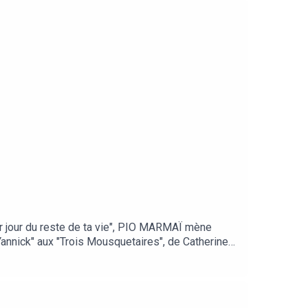
er jour du reste de ta vie", PIO MARMAÏ mène
Yannick" aux "Trois Mousquetaires", de Catherine
l'affiche de "L'attachement" de Carine Tardieu,
stifs, smokings cannois, sapes de motard... PIO