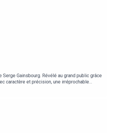
me Serge Gainsbourg. Révélé au grand public grâce
 caractère et précision, une irréprochable
 19 février ), ÉLODIE BOUCHEZ raconte ici son
rouge et une foule d’autres choses.