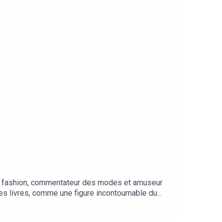
ricolages d’apprentie skateuse, son rapport à
a ou de tapis rouge. Action!
e la fashion, commentateur des modes et amuseur
s livres, comme une figure incontournable du
yle, de sa Bretagne natale au premier rang des