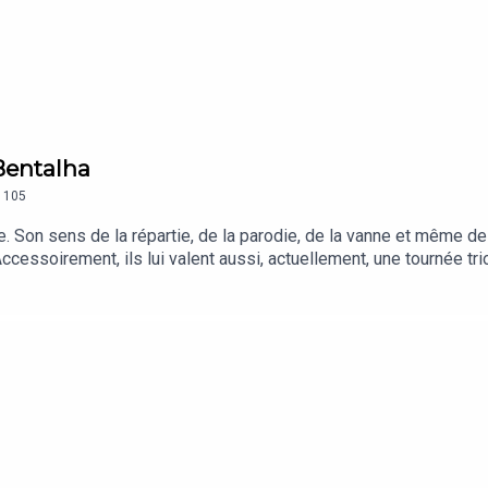
Bentalha
105
Son sens de la répartie, de la parodie, de la vanne et même de 
ccessoirement, ils lui valent aussi, actuellement, une tournée t
nte un apprentissage vestimentaire marqué par le foot, le hip
 à Biggy en passant par 2Pac et Zinédine Zidane. Accessoiremen