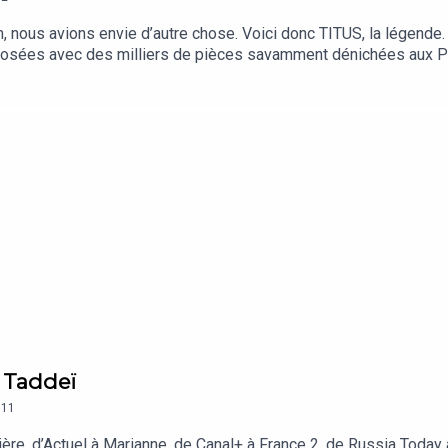
 nous avions envie d’autre chose. Voici donc TITUS, la légende. D
posées avec des milliers de pièces savamment dénichées aux Pu
soldat slave, plus tard en gothique ou en Oncle Sam. Dans cet épi
ciaux, réels et métaphoriques. En creux, il dit surtout la force 
c Taddeï
111
carrière, d’Actuel à Marianne, de Canal+ à France 2, de Russia To