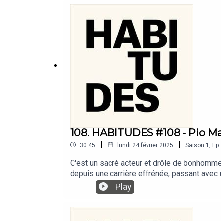
108. HABITUDES #108 - Pio M
|
|
30:45
lundi 24 février 2025
Saison
1
,
Ep.
C'est un sacré acteur et drôle de bonhomme.
depuis une carrière effrénée, passant avec 
Corsini à Cedric Klapisch ou Pierre Salvador
Play
raconte un rapport aux vêtements nourri de
MARMAÏ dit tout.