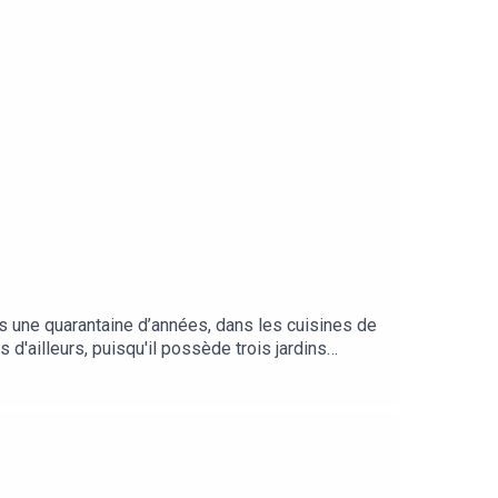
s une quarantaine d’années, dans les cuisines de
 d'ailleurs, puisqu'il possède trois jardins
RD raconte comment la tenue, impeccable, d'un
inier, et ses vêtements fétiches. Il raconte aussi
et de légèreté. Régalez-vous!