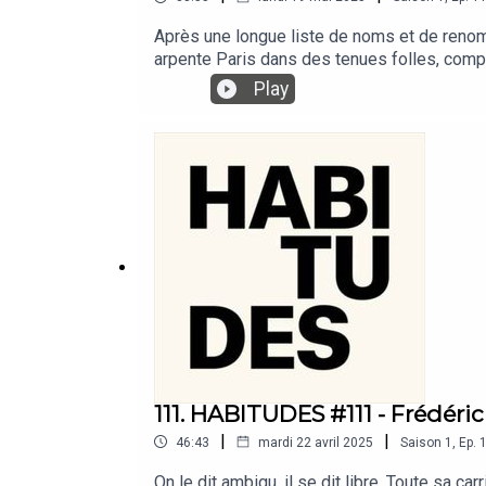
Après une longue liste de noms et de renom,
arpente Paris dans des tenues folles, com
travailleur des années 40, le lendemain en 
Play
de vêtements et voyages, géographiques et so
transgression et d’élévation.
111. HABITUDES #111 - Frédéri
|
|
46:43
mardi 22 avril 2025
Saison
1
,
Ep.
On le dit ambigu, il se dit libre. Toute sa 