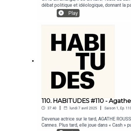
débat politique et idéologique, donnant la p
érudit, FRÉDÉRIC TADDEÏ raconte son rappor
Play
L’animateur-journaliste raconte la vie d’un d
110. HABITUDES #110 - Agathe
|
|
37:40
lundi 7 avril 2025
Saison
1
,
Ep.
11
Devenue actrice sur le tard, AGATHE ROUSSEL
Cannes. Plus tard, elle joue dans « Cash » p