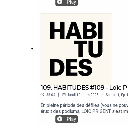
jours de Kurt Cobain. Dans cet épisode en
Play
l’androgynie ainsi que ses trouvailles vintag
109. HABITUDES #109 - Loïc P
|
|
38:04
lundi 10 mars 2025
Saison
1
,
Ep.
En pleine période des défilés (vous ne pou
érudit des podiums, LOÏC PRIGENT s’est imp
milieu. Dans cet épisode évidemment enjoué
Play
défilés, en passant par les années lycées, 