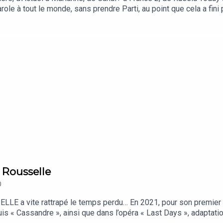
arole à tout le monde, sans prendre Parti, au point que cela a fin
t au style, le sien, et celui de personne d’autre. Costume ajus
andy qui s’ignore, ou fait semblant.
 Rousselle
0
LE a vite rattrapé le temps perdu… En 2021, pour son premier fil
uis « Cassandre », ainsi que dans l’opéra « Last Days », adaptat