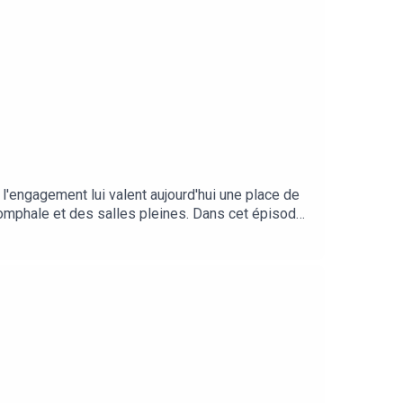
l'engagement lui valent aujourd'hui une place de
riomphale et des salles pleines. Dans cet épisode
-hop, les complexes physiques et des idoles
t, il répond aussi à une question clé : comment