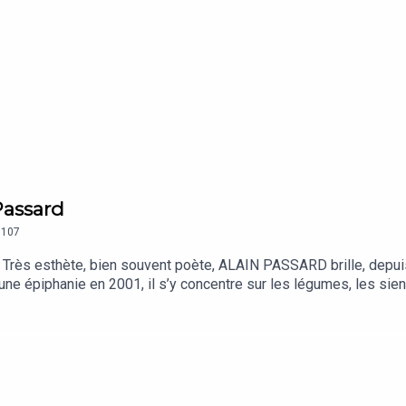
Passard
107
. Très esthète, bien souvent poète, ALAIN PASSARD brille, depui
une épiphanie en 2001, il s’y concentre sur les légumes, les siens
rement.Dans cet épisode passionné et passionnant, ALAIN PASSA
r de l’enfance. Il détaille ses premières toques, ses tenues de jard
ie culinaire a fait évoluer son style, vers plus de luminosité 