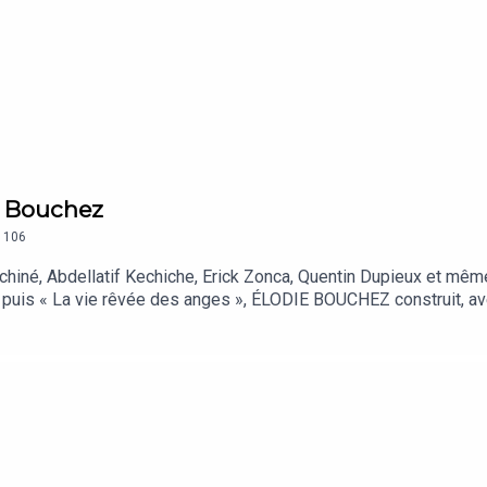
e Bouchez
106
echiné, Abdellatif Kechiche, Erick Zonca, Quentin Dupieux et mê
puis « La vie rêvée des anges », ÉLODIE BOUCHEZ construit, avec
hain film d’Anne Le Ny « Dis-moi juste que tu m'aimes » (sortie le
l’adolescence, sa souffrance en corset, ses souvenirs de tapis 