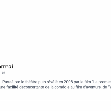
armaï
108
 Passé par le théâtre puis révélé en 2008 par le film "Le premi
une facilité déconcertante de la comédie au film d'aventure, de "
i. Dans cet épisode débordant d'énergie, l'acteur, actuellement à 
 souvenirs maternels et d'aventures débridées. Déguisements fe