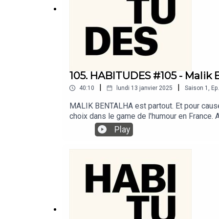
105. HABITUDES #105 - Malik 
|
|
40:10
lundi 13 janvier 2025
Saison
1
,
Ep.
MALIK BENTALHA est partout. Et pour cause. 
choix dans le game de l'humour en France. A
précis et nostalgique, MALIK BENTALHA raco
Play
stylistiques de légende, de Jamel Debbouze
s'habiller sur scène?