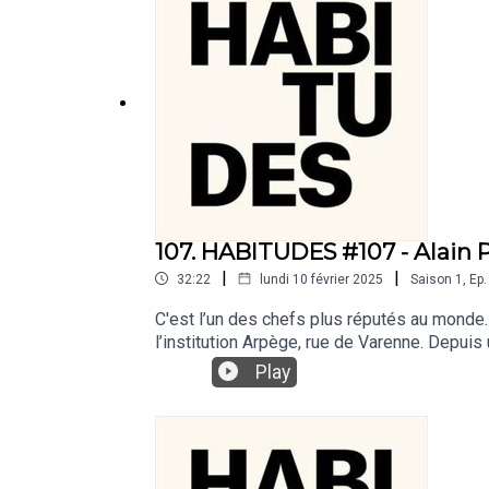
107. HABITUDES #107 - Alain 
|
|
32:22
lundi 10 février 2025
Saison
1
,
Ep.
C'est l’un des chefs plus réputés au monde
l’institution Arpège, rue de Varenne. Depuis 
potagers, dans lesquels il oeuvre réguliè
Play
pâtissier, a fait naitre sa vocation au sorti
comment son changement radical de philosoph