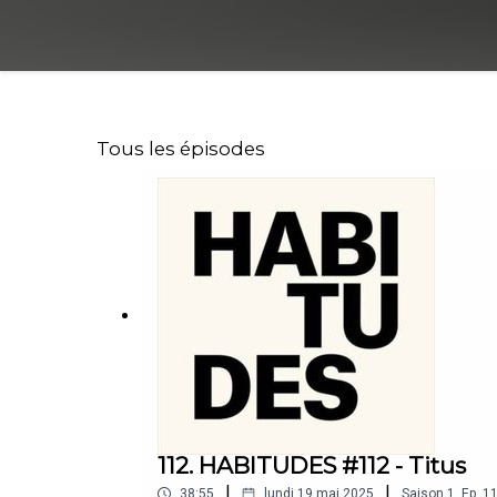
Tous les épisodes
112. HABITUDES #112 - Titus
|
|
38:55
lundi 19 mai 2025
Saison
1
,
Ep.
1