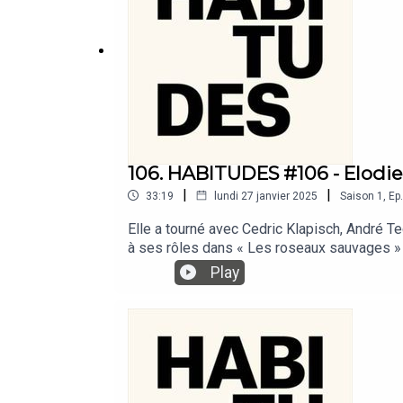
106. HABITUDES #106 - Elodi
|
|
33:19
lundi 27 janvier 2025
Saison
1
,
Ep.
Elle a tourné avec Cedric Klapisch, André T
à ses rôles dans « Les roseaux sauvages » 
carrière. À l’affiche, avec Omar Sy, du proc
Play
éducation aux fripes, ses extravagances de 