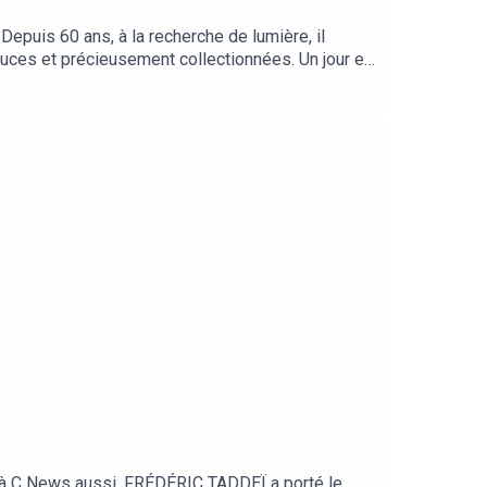
epuis 60 ans, à la recherche de lumière, il
ces et précieusement collectionnées. Un jour en
sode singulier et précieux, TITUS raconte une vie
du vêtement, formidable outil de création, de
day à C News aussi, FRÉDÉRIC TADDEÏ a porté le