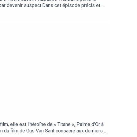
i par devenir suspect.Dans cet épisode précis et
té, cravate desserrée et dépenses débridées…
m, elle est l'héroïne de « Titane », Palme d’Or à
ion du film de Gus Van Sant consacré aux derniers