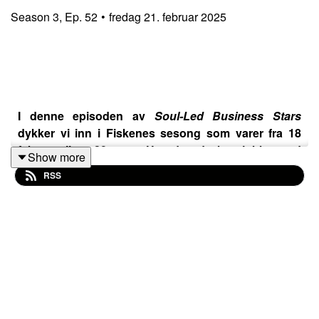
Season
3
,
Ep.
52
•
fredag 21. februar 2025
I denne episoden av
Soul-Led Business Stars
dykker vi inn i Fiskenes sesong som varer fra 18
februar til ca 20 mars. Hvordan du kan jobbe med
Show more
denne energien i helse og business ved å gi slipp på
RSS
deler av din personlighetstype som ikke tar deg
fremover mot dine drømmer og mål.
Fisken er det siste tegnet i zodiaken og sies å holde
visdommen til alle 12 stjernetegn.