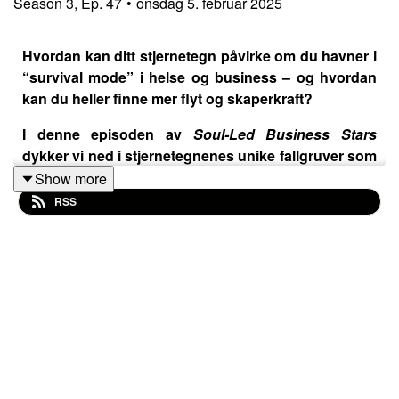
Season
3
,
Ep.
47
•
onsdag 5. februar 2025
Hvordan kan ditt stjernetegn påvirke om du havner i
“survival mode” i helse og business – og hvordan
kan du heller finne mer flyt og skaperkraft?
I denne episoden av
Soul-Led Business Stars
dykker vi ned i stjernetegnenes unike fallgruver som
kan føre til overlevelsesmodus, hvor fokus på mål
Show more
og ytre prestasjon hindrer din kreativ flyt. Jeg
RSS
utforsker hvordan du kan bli bevisst på dine
stjernetegns spesifikke mønstre, slik at du lettere
kan bevege deg fra overlevelsesmodus til en mer
intuitiv og skaperkraft tilnærming.
Jeg deler også hvordan etter at jeg har kuttet ut
sosiale medier så har min overlevelsesmekanisme
blitt kraftig minimert og gitt meg mer kreativ flyt.