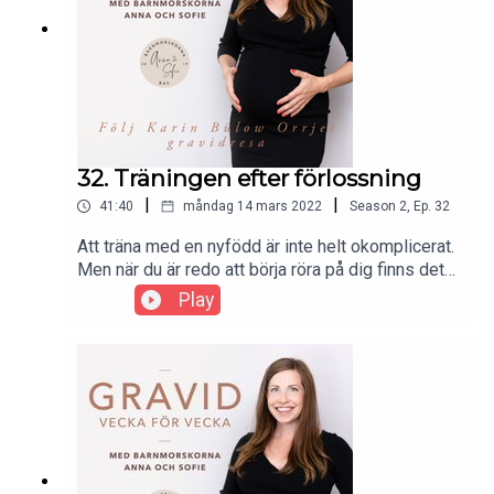
32. Träningen efter förlossning
|
|
41:40
måndag 14 mars 2022
Season
2
,
Ep.
32
Att träna med en nyfödd är inte helt okomplicerat.
Men när du är redo att börja röra på dig finns det
enkla övningar du kan göra tillsammans med
Play
bebisen eller när du har den i barnvagn. Karin
pratar med träningsexperten Courtney Landin om
att träna i fjärde trimestern