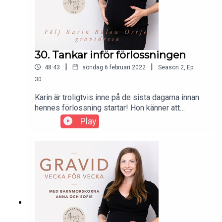
30. Tankar inför förlossningen
|
|
48:43
söndag 6 februari 2022
Season
2
,
Ep.
30
Karin är troligtvis inne på de sista dagarna innan
hennes förlossning startar! Hon känner att
kroppen är redo men ett tråkigt besked har ändrat
Play
hennes planer, hennes doula har fått covid.