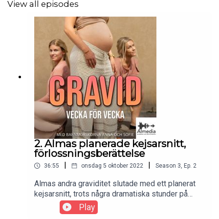
View all episodes
2. Almas planerade kejsarsnitt,
förlossningsberättelse
|
|
36:55
onsdag 5 oktober 2022
Season
3
,
Ep.
2
Almas andra graviditet slutade med ett planerat
kejsarsnitt, trots några dramatiska stunder på
operationen blev det en mycket lyckad
Play
förlossning. Hör henne berätta för Barnmorskorna