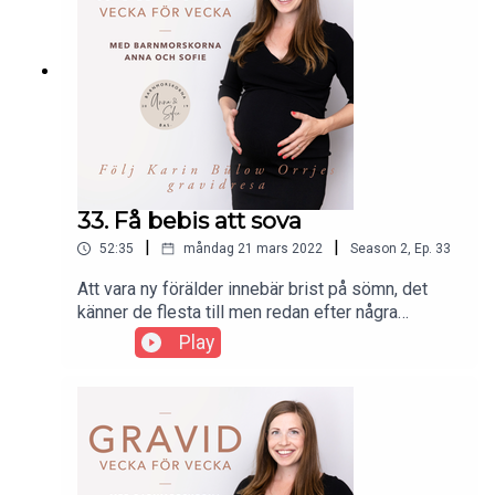
33. Få bebis att sova
|
|
52:35
måndag 21 mars 2022
Season
2
,
Ep.
33
Att vara ny förälder innebär brist på sömn, det
känner de flesta till men redan efter några
månader kan du lära barnet när det bör sova.
Play
Sömnexperten Courtney gästar Karin och ger tips
och tricks för en glad sovande bebis.