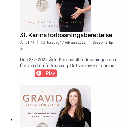
31. Karins förlossningsberättelse
|
|
51:49
torsdag 17 februari 2022
Season
2
,
Ep.
31
Den 2/2-2022 åkte Karin in till förlossningen och
fick sin drömförlossning. Det var mycket som inte
blev som hon tänkt men i det stora hela blev
Play
förlossningen över förväntan! Välkommen Ebba
och stort grattis till familjen Bülow Orrje.