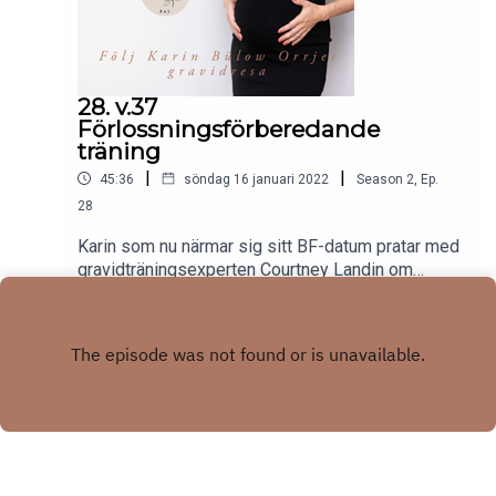
28. v.37
Förlossningsförberedande
träning
|
|
45:36
söndag 16 januari 2022
Season
2
,
Ep.
28
Karin som nu närmar sig sitt BF-datum pratar med
gravidträningsexperten Courtney Landin om
förlossningsförberedande träning. Hur du som
Play
höggravid sätter in en ny växel och kan träna för
att förbereda kroppen för en förlossning.