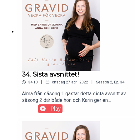
34. Sista avsnittet!
|
|
34:13
onsdag 27 april 2022
Season
2
,
Ep.
34
Alma från säsong 1 gästar detta sista avsnitt av
säsong 2 där både hon och Karin ger en
sammanfattning av hur livet som gravid varit.
Play