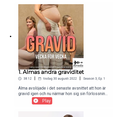
Anna och Sofie om sin förlossning.
1. Almas andra graviditet
|
|
38:12
tisdag 30 augusti 2022
Season
3
,
Ep.
1
Alma avslöjade i det senaste avsnittet att hon är
gravid igen och nu närmar hon sig sin förlossning
med stormsteg!Hör henne berätta om hennes
Play
andra graviditet som varit helt annorlunda än
hennes första.