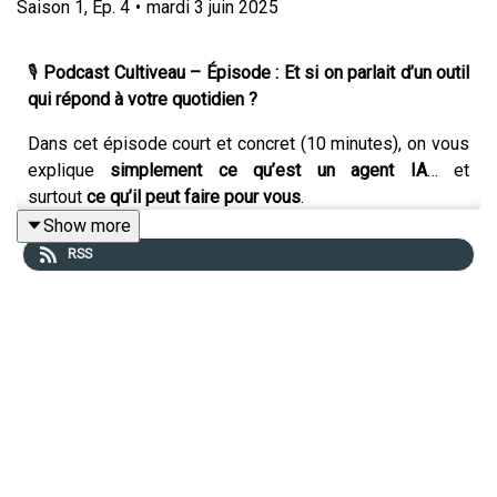
Saison
1
,
Ep.
4
•
mardi 3 juin 2025
🎙️
Podcast Cultiveau – Épisode : Et si on parlait d’un outil
qui répond à votre quotidien ?
Dans cet épisode court et concret (10 minutes), on vous
explique
simplement ce qu’est un agent IA
… et
surtout
ce qu’il peut faire pour vous
.
Show more
Avec
Victor
, programmeur IA chez Cultiveau, on parle :
RSS
De la différence entre un agent IA et une IA
classique comme ChatGPT ou Mistral
Des tâches du quotidien que vous repoussez
(relances, rappels, suivi client…)
De la manière dont un agent IA peut
agir à votre
place
, en fonction de vos consignes, de vos outils,
de vos urgences
Et de
ce que ça change concrètement
pour le