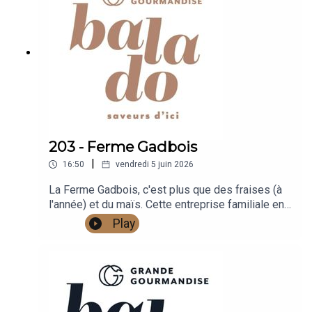
203 - Ferme Gadbois
|
16:50
vendredi 5 juin 2026
La Ferme Gadbois, c'est plus que des fraises (à
l'année) et du maïs. Cette entreprise familiale en
est à sa sixième génération de gens passionnés
Play
et fiers qui proposent de délicieux produits
locaux dans le village de Saint-Barnabé-Sud, près
de Saint-Hyacinthe.