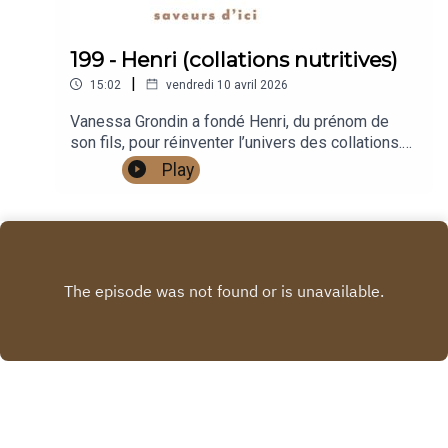
199 - Henri (collations nutritives)
|
15:02
vendredi 10 avril 2026
Vanessa Grondin a fondé Henri, du prénom de
son fils, pour réinventer l’univers des collations.
Ses barres saines et nutritives, préparées à
Play
Québec, sont exemptes d’allergènes et propose
une liste d’ingrédients très courte.
INSTAGRAM