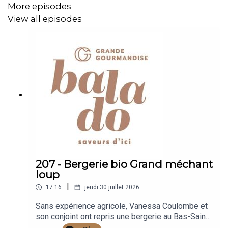
More episodes
View all episodes
207 - Bergerie bio Grand méchant
loup
|
17:16
jeudi 30 juillet 2026
Sans expérience agricole, Vanessa Coulombe et
son conjoint ont repris une bergerie au Bas-Saint-
Laurent il y a 3 ans et partage les défis de