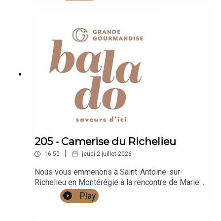
de cajous biologiques qui rivalisent avec les
classiques.
205 - Camerise du Richelieu
|
16:50
jeudi 2 juillet 2026
Nous vous emmenons à Saint-Antoine-sur-
Richelieu en Montérégie à la rencontre de Marie-
Sol Clermont et Erik de Agostinis, propriétaires
Play
de Camerise du Richelieu, qui ont entrepris une
aventure aussi inspirante qu'ambitieuse : faire