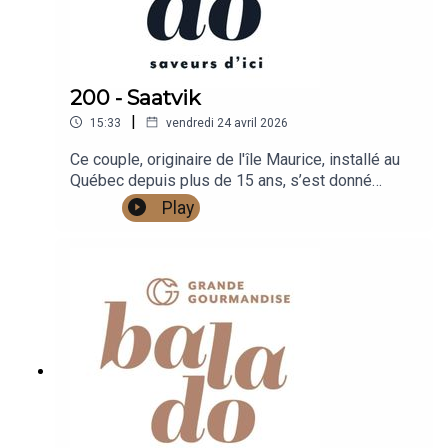
200 - Saatvik
|
15:33
vendredi 24 avril 2026
Ce couple, originaire de l'île Maurice, installé au
Québec depuis plus de 15 ans, s’est donné
comme mission de faire découvrir des aliments
Play
végétaliens, sains, savoureux et aux influences
du monde qui plairont à tous les palais.