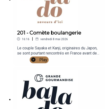
201 - Comète boulangerie
|
16:16
vendredi 8 mai 2026
Le couple Sayaka et Kanji, originaires du Japon,
se sont pourtant rencontrés en France avant de
s'installer à Montréal, presque par hasard, et
Play
d'ouvrir une toute petite mais gourmande
boulangerie d'inspiration japonaise en plein coeur
de Montréal.