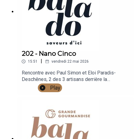
202 - Nano Cinco
|
15:51
vendredi 22 mai 2026
Rencontre avec Paul Simon et Eloi Paradis-
Deschênes, 2 des 3 artisans derrière la
microbrasserie Nano Cinco de Québec.
Play
Découvrez leurs New England IPA, bières aux
fruits et stouts dans un cadre industriel unique,
ainsi que leur belle histoire.