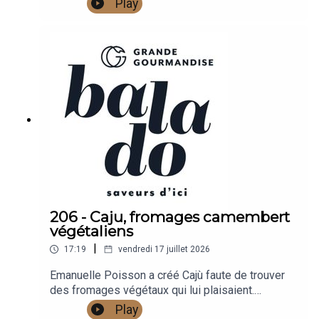
Play
gestion d'une ferme bio aujourd'hui !
206 - Caju, fromages camembert
végétaliens
|
17:19
vendredi 17 juillet 2026
Emanuelle Poisson a créé Cajù faute de trouver
des fromages végétaux qui lui plaisaient.
Résultat : des camemberts affinés à base de noix
Play