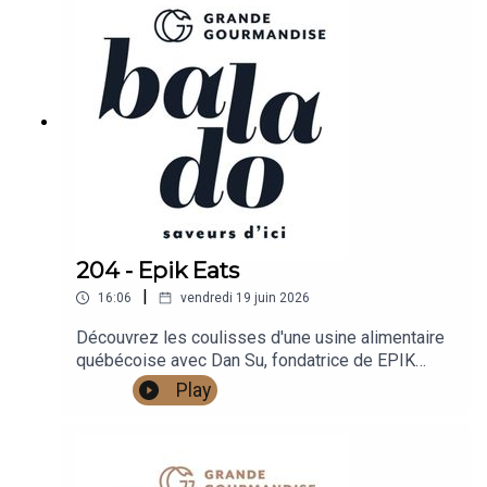
découvrir la camerise.
204 - Epik Eats
|
16:06
vendredi 19 juin 2026
Découvrez les coulisses d'une usine alimentaire
québécoise avec Dan Su, fondatrice de EPIK
eats. Au menu : tofus fumés et marinés prêts-à-
Play
manger, son histoire entrepreneuriale, ses
objectifs et les défis de la production locale.