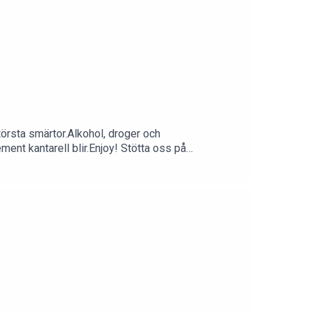
törsta smärtor.Alkohol, droger och
ent kantarell blir.Enjoy! Stötta oss på