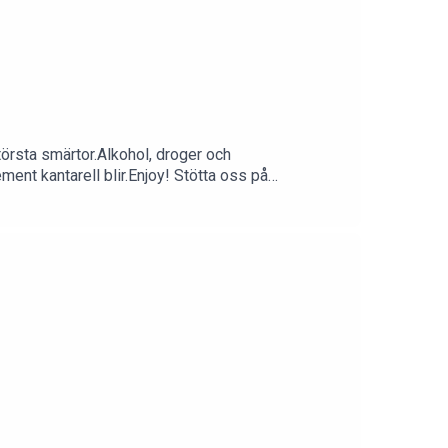
törsta smärtor.Alkohol, droger och
ent kantarell blir.Enjoy! Stötta oss på