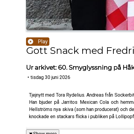
Play
Gott Snack med Fredr
Ur arkivet: 60. Smyglyssning på H
•
tisdag 30 juni 2026
Tjejnytt med Tora Rydelius. Andreas från Sockerbit
Han bjuder på Jarritos Mexican Cola och hemmag
Hellströms nya skiva (som han producerat) och de
knockade en stackars flicka i publiken på Lollipopf
Show more