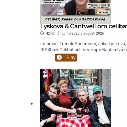
Lyskova & Cantwell om celibat
|
42:40
torsdag 6 augusti 2026
I studion: Fredrik Söderholm, Julia Lyskova,
RISKbruk.Celibat och berakups.Nästan två tim
patreon.com/gottsnack och få HELA avsnitt
Play