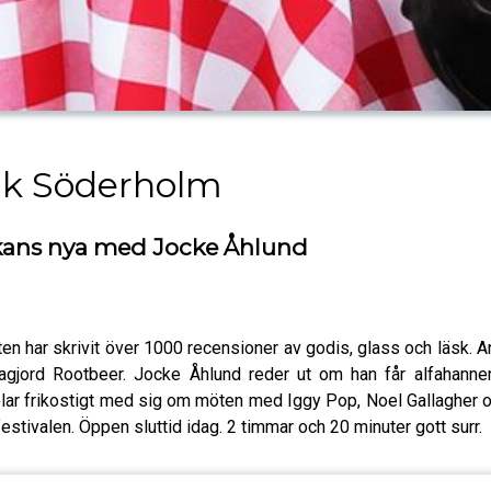
ik Söderholm
åkans nya med Jocke Åhlund
en har skrivit över 1000 recensioner av godis, glass och läsk. 
jord Rootbeer. Jocke Åhlund reder ut om han får alfahannen S
lar frikostigt med sig om möten med Iggy Pop, Noel Gallagher oc
estivalen. Öppen sluttid idag. 2 timmar och 20 minuter gott surr.