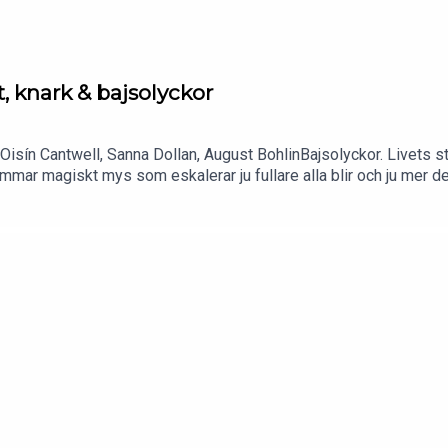
, knark & bajsolyckor
 Oisín Cantwell, Sanna Dollan, August BohlinBajsolyckor. Livets s
mar magiskt mys som eskalerar ju fullare alla blir och ju mer dem
et!