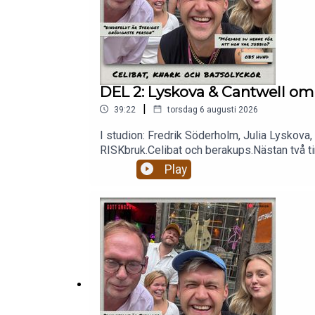
DEL 2: Lyskova & Cantwell om 
|
39:22
torsdag 6 augusti 2026
I studion: Fredrik Söderholm, Julia Lyskova,
RISKbruk.Celibat och berakups.Nästan två tim
patreon.com/gottsnack och få HELA avsnitt
Play