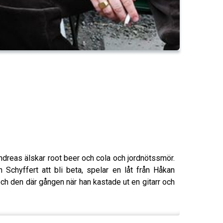
Andreas älskar root beer och cola och jordnötssmör.
chyffert att bli beta, spelar en låt från Håkan
h den där gången när han kastade ut en gitarr och