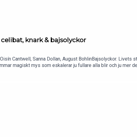
celibat, knark & bajsolyckor
 Oisín Cantwell, Sanna Dollan, August BohlinBajsolyckor. Livets s
mar magiskt mys som eskalerar ju fullare alla blir och ju mer dem
et!