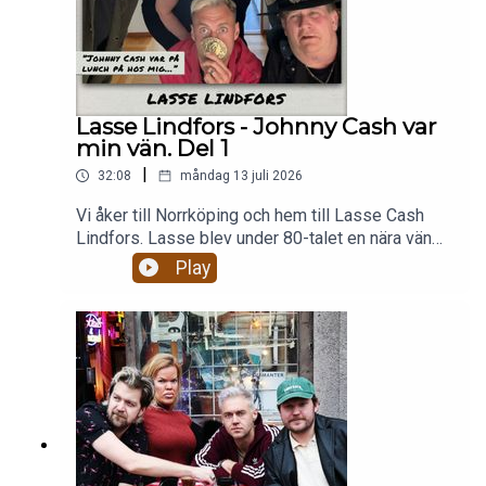
Lasse Lindfors - Johnny Cash var
min vän. Del 1
|
32:08
måndag 13 juli 2026
Vi åker till Norrköping och hem till Lasse Cash
Lindfors. Lasse blev under 80-talet en nära vän
till Johnny Cash. Vi får höra allt om Cashs
Play
Sverigebesök och när han kom på lunch hem till
Lasse. Men även om en eventuell flört mellan
Elvis Presley och Johnnys fru June. Lasse fick
låna Johnnys hus i Amerikat och hur Cash musik
hjälpt honom genom livets stora sorger. Ett något
rörigt men hjärtligt samtal med en person vars liv
till mångt och mycket handlat om Cash och
vänskapen som föddes därigenom.Trevlig
lyssnig!