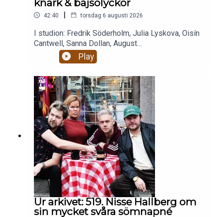
knark & bajsolyckor
|
42:40
torsdag 6 augusti 2026
I studion: Fredrik Söderholm, Julia Lyskova, Oisín
Cantwell, Sanna Dollan, August
BohlinBajsolyckor. Livets största smärtor.Alkohol,
Play
droger och RISKbruk.Celibat och berakups.Nästan
två timmar magiskt mys som eskalerar ju fullare
alla blir och ju mer dement kantarell
blir.Enjoy! Stötta oss på patreon.com/gottsnack
och få HELA avsnittet!
Ur arkivet: 519. Nisse Hallberg om
sin mycket svåra sömnapné