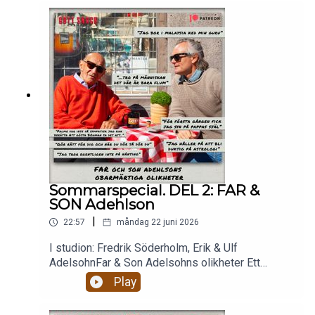
Sommarspecial. DEL 2: FAR &
SON Adehlson
|
22:57
måndag 22 juni 2026
I studion: Fredrik Söderholm, Erik & Ulf
AdelsohnFar & Son Adelsohns olikheter Ett
våldsamt mysigt avsnitt med Erik och Ulf
Play
Adelsohn. När fick Erik syn på sin pappas själ för
första gången? Var det värt att viga sitt liv åt