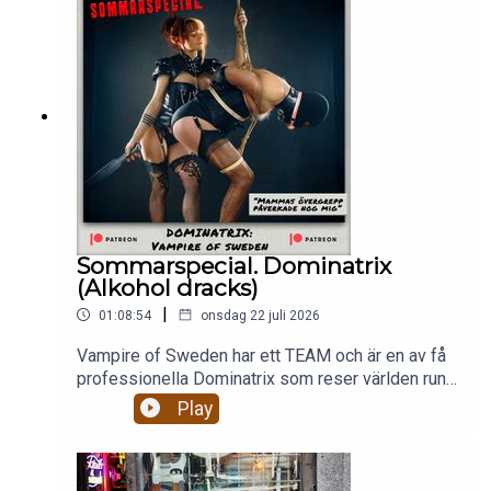
Sommarspecial. Dominatrix
(Alkohol dracks)
|
01:08:54
onsdag 22 juli 2026
Vampire of Sweden har ett TEAM och är en av få
professionella Dominatrix som reser världen runt
och dominerar och förnedrar män. Hur ser hennes
Play
arbete ut egentligen? Är hon någonsin rädd? Hur
ser hennes säkerhetsteam ut? Hur har hennes
mammas övergrepp påverkat hennes val av