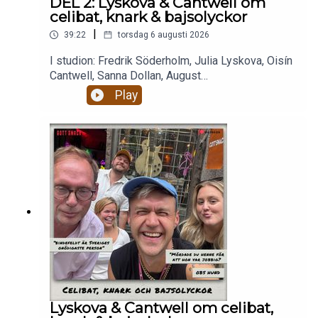
DEL 2: Lyskova & Cantwell om
celibat, knark & bajsolyckor
|
39:22
torsdag 6 augusti 2026
I studion: Fredrik Söderholm, Julia Lyskova, Oisín
Cantwell, Sanna Dollan, August
BohlinBajsolyckor. Livets största smärtor.Alkohol,
Play
droger och RISKbruk.Celibat och berakups.Nästan
två timmar magiskt mys som eskalerar ju fullare
alla blir och ju mer dement kantarell
blir.Enjoy! Stötta oss på patreon.com/gottsnack
och få HELA avsnittet!
Lyskova & Cantwell om celibat,