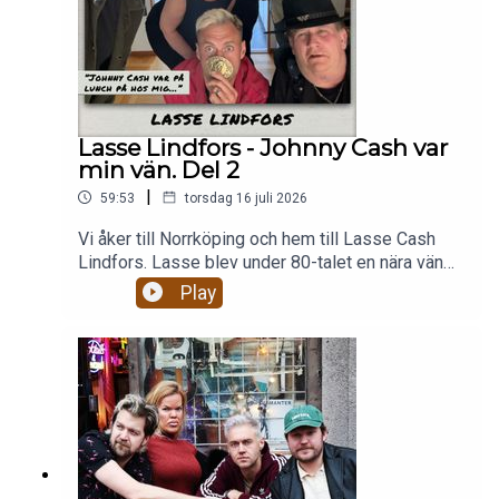
Lasse Lindfors - Johnny Cash var
min vän. Del 2
|
59:53
torsdag 16 juli 2026
Vi åker till Norrköping och hem till Lasse Cash
Lindfors. Lasse blev under 80-talet en nära vän
till Johnny Cash. Vi får höra allt om Cashs
Play
Sverigebesök och när han kom på lunch hem till
Lasse. Men även om en eventuell flört mellan
Elvis Presley och Johnnys fru June. Lasse fick
låna Johnnys hus i Amerikat och hur Cash musik
hjälpt honom genom livets stora sorger. Ett något
rörigt men hjärtligt samtal med en person vars liv
till mångt och mycket handlat om Cash och
vänskapen som föddes därigenom.Trevlig
lyssnig!