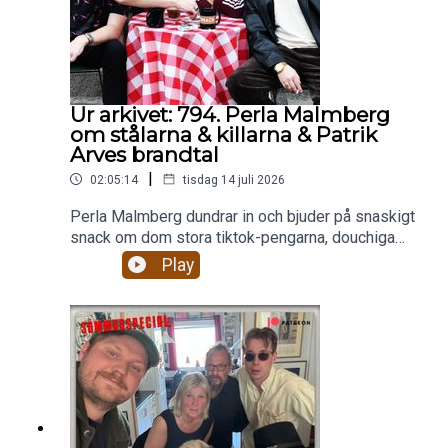
Ur arkivet: 794. Perla Malmberg
om stålarna & killarna & Patrik
Arves brandtal
|
02:05:14
tisdag 14 juli 2026
Perla Malmberg dundrar in och bjuder på snaskigt
snack om dom stora tiktok-pengarna, douchiga
killar i Bjärred som skicakr nudes till 40 tjejer
Play
samtidigt och hur hon brukade sätta sig i ansiktet
på motspelare på handbollsplanen.Tjejnytt med
Tora med en lathund om hur man ska göra när man
gör slut.Patrik Arve är tillbaka och är fortsatt emot
vapen och skoj om könsorgan.Sidekick-premiär
för Erika Böös!