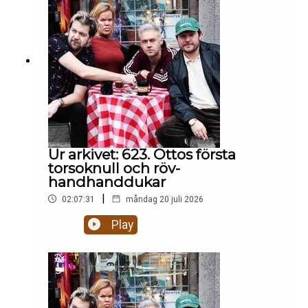
arbete?
Ur arkivet: 623. Ottos första
torsoknull och röv-
handhanddukar
|
02:07:31
måndag 20 juli 2026
Play