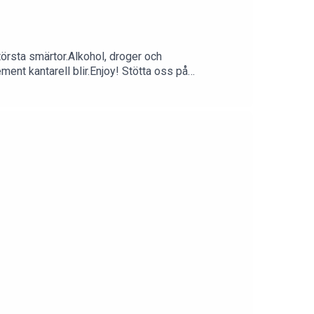
törsta smärtor.Alkohol, droger och
ent kantarell blir.Enjoy! Stötta oss på