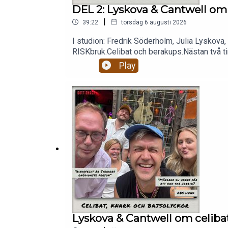
DEL 2: Lyskova & Cantwell om 
|
39:22
torsdag 6 augusti 2026
I studion: Fredrik Söderholm, Julia Lyskova,
RISKbruk.Celibat och berakups.Nästan två tim
patreon.com/gottsnack och få HELA avsnitt
Play
Lyskova & Cantwell om celibat