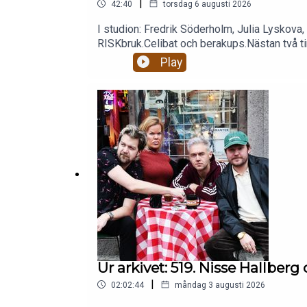
|
42:40
torsdag 6 augusti 2026
I studion: Fredrik Söderholm, Julia Lyskova,
RISKbruk.Celibat och berakups.Nästan två tim
patreon.com/gottsnack och få HELA avsnitt
Play
Ur arkivet: 519. Nisse Hallbe
|
02:02:44
måndag 3 augusti 2026