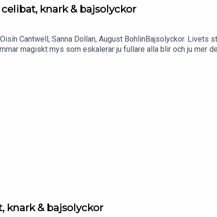
celibat, knark & bajsolyckor
 Oisín Cantwell, Sanna Dollan, August BohlinBajsolyckor. Livets s
mar magiskt mys som eskalerar ju fullare alla blir och ju mer dem
et!
, knark & bajsolyckor