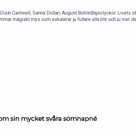
 Oisín Cantwell, Sanna Dollan, August BohlinBajsolyckor. Livets s
mar magiskt mys som eskalerar ju fullare alla blir och ju mer dem
et!
rg om sin mycket svåra sömnapné