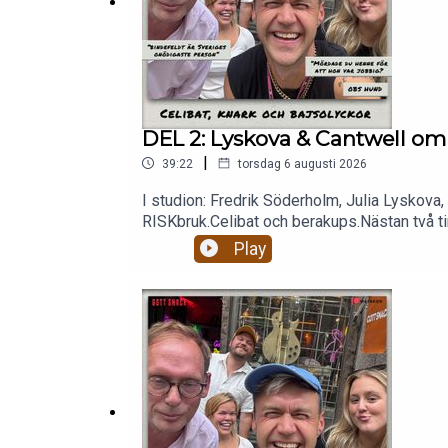
🎹 Livemusik med Hemliga Klubben som spelar en 
Hela avsnittet på Patreon.com/gottsnack
DEL 2: Lyskova & Cantwell om 
|
39:22
torsdag 6 augusti 2026
I studion: Fredrik Söderholm, Julia Lyskova,
RISKbruk.Celibat och berakups.Nästan två tim
Biljetter till livepodden:
https://www.tickster.com
patreon.com/gottsnack och få HELA avsnitt
Play