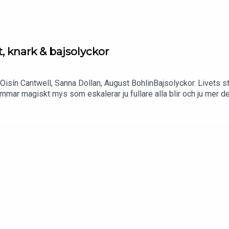
, knark & bajsolyckor
 Oisín Cantwell, Sanna Dollan, August BohlinBajsolyckor. Livets s
mar magiskt mys som eskalerar ju fullare alla blir och ju mer dem
et!