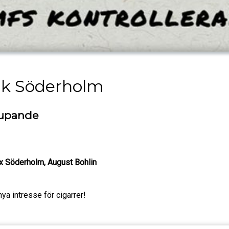
ik Söderholm
 supande
ax Söderholm, August Bohlin
nya intresse för cigarrer!