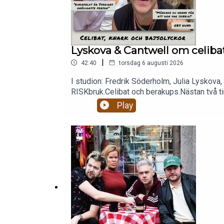
Lyskova & Cantwell om celibat
|
42:40
torsdag 6 augusti 2026
I studion: Fredrik Söderholm, Julia Lyskova,
RISKbruk.Celibat och berakups.Nästan två tim
patreon.com/gottsnack och få HELA avsnitt
Play