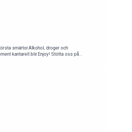
törsta smärtor.Alkohol, droger och
ent kantarell blir.Enjoy! Stötta oss på