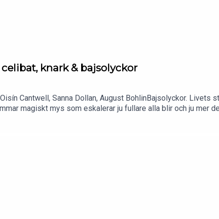
rykande färsk låt!
celibat, knark & bajsolyckor
 Oisín Cantwell, Sanna Dollan, August BohlinBajsolyckor. Livets s
mar magiskt mys som eskalerar ju fullare alla blir och ju mer dem
/se/sv/events/mhkdv5yyvlpt6d0/2026-06-12/gott-snack-live
et!