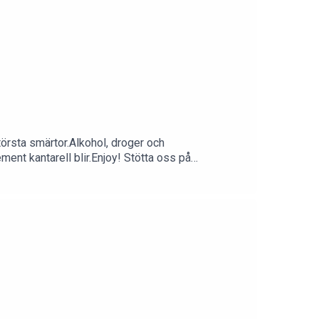
törsta smärtor.Alkohol, droger och
ent kantarell blir.Enjoy! Stötta oss på