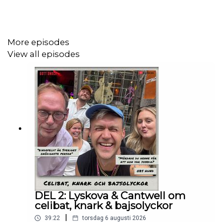
😎 Vad tycker Stor om Hov1, söndersponsrade
festivaler, politiska artister, moderaternas populistiska
alkohol-förslag, Michael Jackson,
More episodes
View all episodes
👶 Sanna gick ett år på samma skola som Stor och minns
en man med rättspatos i tidig ålder!
🍷 Vi kör också ett QUIZ och gräver i Joakim Lundells
TAKTkänsla och om dom uteblivna känslorna kring
Petters vinresa!
🎶 Lyssna på nya albumet ”Grindarna Till Ithaka”
DEL 2: Lyskova & Cantwell om
celibat, knark & bajsolyckor
|
39:22
torsdag 6 augusti 2026