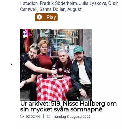
I studion: Fredrik Söderholm, Julia Lyskova, Oisín
Cantwell, Sanna Dollan, August
BohlinBajsolyckor. Livets största smärtor.Alkohol,
Play
droger och RISKbruk.Celibat och berakups.Nästan
två timmar magiskt mys som eskalerar ju fullare
alla blir och ju mer dement kantarell
blir.Enjoy! Stötta oss på patreon.com/gottsnack
och få HELA avsnittet!
Ur arkivet: 519. Nisse Hallberg om
sin mycket svåra sömnapné
|
02:02:44
måndag 3 augusti 2026