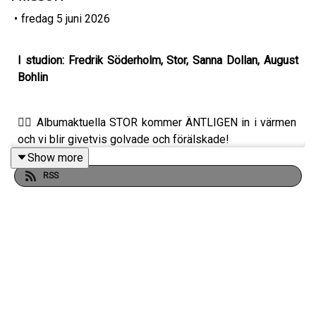
•
fredag 5 juni 2026
I studion: Fredrik Söderholm, Stor, Sanna Dollan, August
Bohlin
❤️‍🔥 Albumaktuella STOR kommer ÄNTLIGEN in i värmen
och vi blir givetvis golvade och förälskade!
Show more
RSS
🌵 Hur har stor blivit hjälpt av plantmediciner och vad är
hans råd till folk som är nyfikna?
🐶 Vad tycker han om Dogge egentligen?