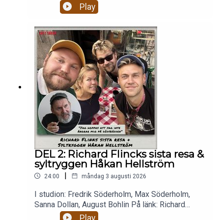
Play
DEL 2: Richard Flincks sista resa &
syltryggen Håkan Hellström
|
24:00
måndag 3 augusti 2026
I studion: Fredrik Söderholm, Max Söderholm,
Sanna Dollan, August Bohlin På länk: Richard
Flinck. Micke 💉 Richard Flink berättar om
Play