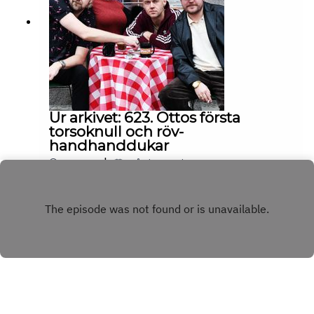
Ur arkivet: 623. Ottos första
torsoknull och röv-
handhanddukar
|
02:07:31
måndag 20 juli 2026
Play