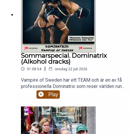
Sommarspecial. Dominatrix
(Alkohol dracks)
|
01:08:54
onsdag 22 juli 2026
Vampire of Sweden har ett TEAM och är en av få
professionella Dominatrix som reser världen runt
och dominerar och förnedrar män. Hur ser hennes
Play
arbete ut egentligen? Är hon någonsin rädd? Hur
ser hennes säkerhetsteam ut? Hur har hennes
mammas övergrepp påverkat hennes val av
arbete?