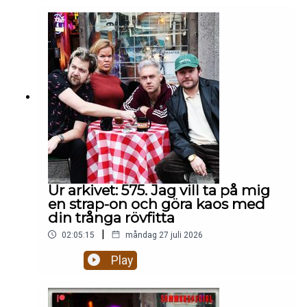
ingen kan uttala ordentligt. Ångrar han nått? Vill
han träffa sina barn en sista gång? Etik på
eftermiddagen:🥶 Är det rätt att bjuda in Mikael
Leijnegard i värmen igen? 👶 Ska man posta
bilder på döda foster på facebook? 👨‍⚖️ Är Daniels
Nanskogs försvarstal BRA eller lite
patetiskt? 🇬🇲 Mikael Fjelldal uppdaterar oss om
livet som särbo med sin pojkvän från Gambia som
flydde till Italien.Hela avsnittet på
patreon.com/gottsnack
Ur arkivet: 575. Jag vill ta på mig
en strap-on och göra kaos med
din trånga rövfitta
|
02:05:15
måndag 27 juli 2026
Play