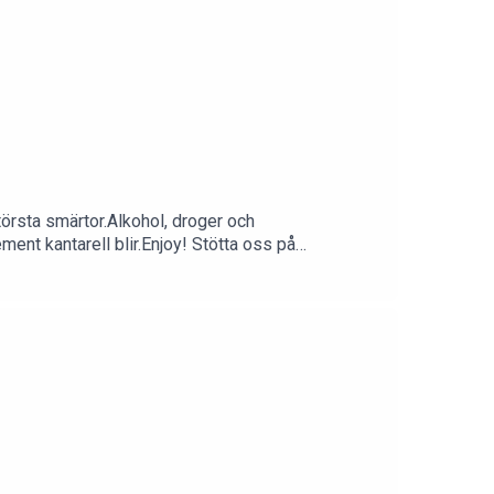
törsta smärtor.Alkohol, droger och
ent kantarell blir.Enjoy! Stötta oss på