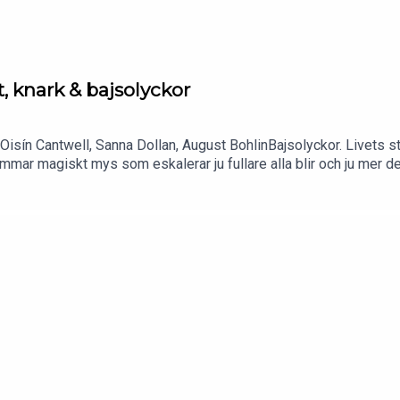
, knark & bajsolyckor
 Oisín Cantwell, Sanna Dollan, August BohlinBajsolyckor. Livets s
mar magiskt mys som eskalerar ju fullare alla blir och ju mer dem
et!