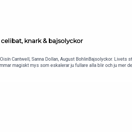
celibat, knark & bajsolyckor
 Oisín Cantwell, Sanna Dollan, August BohlinBajsolyckor. Livets s
mar magiskt mys som eskalerar ju fullare alla blir och ju mer dem
et!