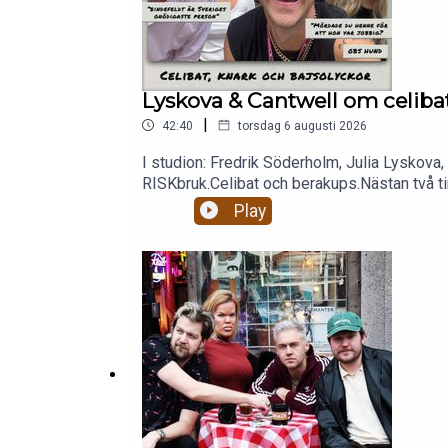
Lyskova & Cantwell om celibat
|
42:40
torsdag 6 augusti 2026
I studion: Fredrik Söderholm, Julia Lyskova,
RISKbruk.Celibat och berakups.Nästan två tim
patreon.com/gottsnack och få HELA avsnitt
Play