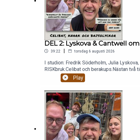
DEL 2: Lyskova & Cantwell om 
|
39:22
torsdag 6 augusti 2026
I studion: Fredrik Söderholm, Julia Lyskova,
RISKbruk.Celibat och berakups.Nästan två tim
patreon.com/gottsnack och få HELA avsnitt
Play