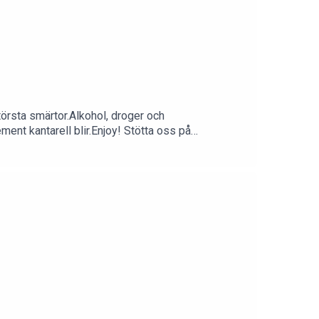
törsta smärtor.Alkohol, droger och
ent kantarell blir.Enjoy! Stötta oss på