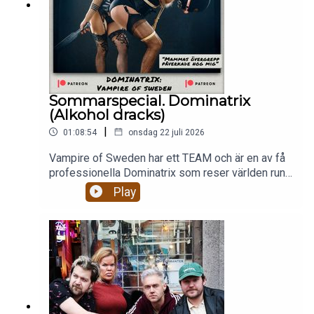
Sommarspecial. Dominatrix
(Alkohol dracks)
|
01:08:54
onsdag 22 juli 2026
Vampire of Sweden har ett TEAM och är en av få
professionella Dominatrix som reser världen runt
och dominerar och förnedrar män. Hur ser hennes
Play
arbete ut egentligen? Är hon någonsin rädd? Hur
ser hennes säkerhetsteam ut? Hur har hennes
mammas övergrepp påverkat hennes val av
arbete?