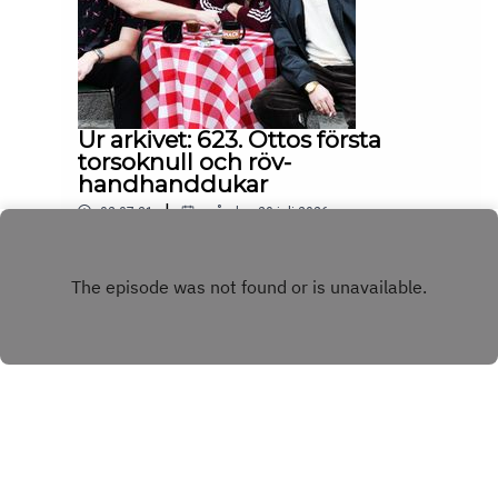
Ur arkivet: 623. Ottos första
torsoknull och röv-
handhanddukar
|
02:07:31
måndag 20 juli 2026
Play
Copyright
BINGBONG AB