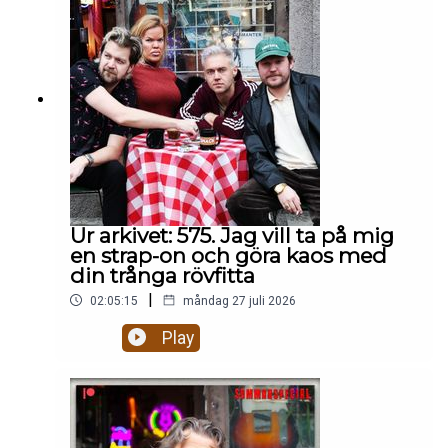
eftermiddagen:🥶 Är det rätt att bjuda in Mikael
Leijnegard i värmen igen? 👶 Ska man posta
bilder på döda foster på facebook? 👨‍⚖️ Är Daniels
Nanskogs försvarstal BRA eller lite
patetiskt? 🇬🇲 Mikael Fjelldal uppdaterar oss om
livet som särbo med sin pojkvän från Gambia som
flydde till Italien.Hela avsnittet på
patreon.com/gottsnack
Ur arkivet: 575. Jag vill ta på mig
en strap-on och göra kaos med
din trånga rövfitta
|
02:05:15
måndag 27 juli 2026
Play