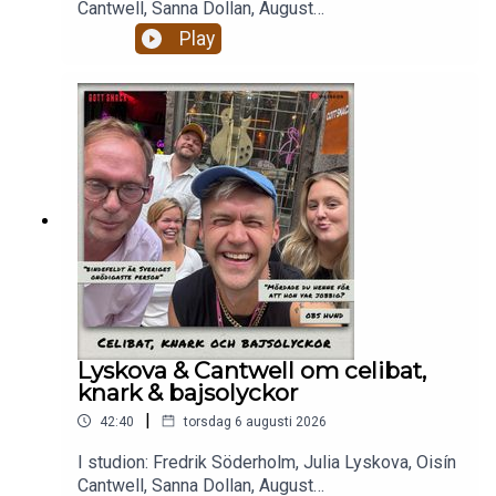
Cantwell, Sanna Dollan, August
BohlinBajsolyckor. Livets största smärtor.Alkohol,
Play
droger och RISKbruk.Celibat och berakups.Nästan
två timmar magiskt mys som eskalerar ju fullare
alla blir och ju mer dement kantarell
blir.Enjoy! Stötta oss på patreon.com/gottsnack
och få HELA avsnittet!
Lyskova & Cantwell om celibat,
knark & bajsolyckor
|
42:40
torsdag 6 augusti 2026
I studion: Fredrik Söderholm, Julia Lyskova, Oisín
Cantwell, Sanna Dollan, August