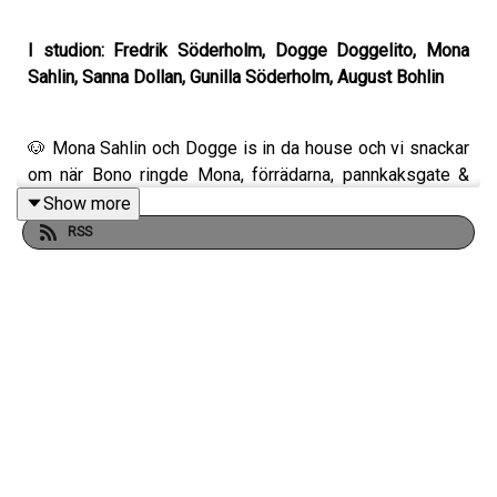
I studion: Fredrik Söderholm, Dogge Doggelito, Mona
Sahlin, Sanna Dollan, Gunilla Söderholm, August Bohlin
🐶 Mona Sahlin och Dogge is in da house och vi snackar
om när Bono ringde Mona, förrädarna, pannkaksgate &
när Dogge var med på en problematisk bokmässa med
Show more
nazister och yogalärare!
RSS
😔 Agge är sorgsen då Märta fått flyga till änglarna.
❄️ Dollan är ledsen men förlåter föräldrar som tar ladd på
Leos lekland.