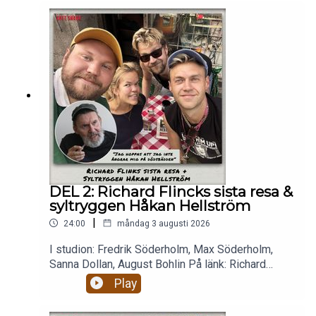
DEL 2: Richard Flincks sista resa &
syltryggen Håkan Hellström
|
24:00
måndag 3 augusti 2026
I studion: Fredrik Söderholm, Max Söderholm,
Sanna Dollan, August Bohlin På länk: Richard
Flinck. Micke 💉 Richard Flink berättar om
Play
dödsfonden och planen att avsluta sitt liv i landet
ingen kan uttala ordentligt. Ångrar han nått? Vill