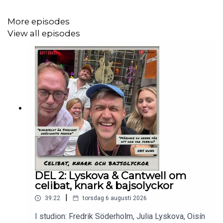
📺 Vi är nervösa inför ett besked från SVT och läser upp
More episodes
beskedet i eftersnacket.
View all episodes
❤️ Tack för att ni stöttar oss och låter oss fortsätta
skratta i sorg och smärta.
Hela avsnittet på
patreon.com/gottsnack
DEL 2: Lyskova & Cantwell om
celibat, knark & bajsolyckor
|
39:22
torsdag 6 augusti 2026
I studion: Fredrik Söderholm, Julia Lyskova, Oisín