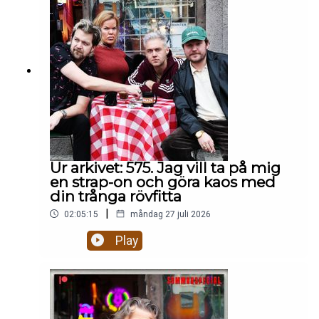
eftermiddagen:🥶 Är det rätt att bjuda in Mikael
Leijnegard i värmen igen? 👶 Ska man posta
bilder på döda foster på facebook? 👨‍⚖️ Är Daniels
Nanskogs försvarstal BRA eller lite
patetiskt? 🇬🇲 Mikael Fjelldal uppdaterar oss om
livet som särbo med sin pojkvän från Gambia som
flydde till Italien.Hela avsnittet på
patreon.com/gottsnack
Ur arkivet: 575. Jag vill ta på mig
en strap-on och göra kaos med
din trånga rövfitta
|
02:05:15
måndag 27 juli 2026
Play