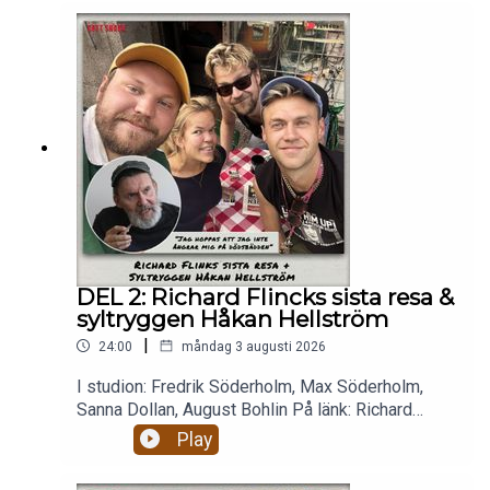
DEL 2: Richard Flincks sista resa &
syltryggen Håkan Hellström
|
24:00
måndag 3 augusti 2026
I studion: Fredrik Söderholm, Max Söderholm,
Sanna Dollan, August Bohlin På länk: Richard
Flinck. Micke 💉 Richard Flink berättar om
Play
dödsfonden och planen att avsluta sitt liv i landet
ingen kan uttala ordentligt. Ångrar han nått? Vill