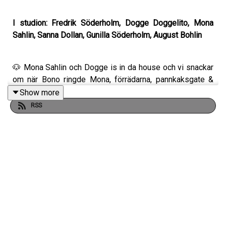
I studion: Fredrik Söderholm, Dogge Doggelito, Mona
Sahlin, Sanna Dollan, Gunilla Söderholm, August Bohlin
🐶 Mona Sahlin och Dogge is in da house och vi snackar
om när Bono ringde Mona, förrädarna, pannkaksgate &
när Dogge var med på en problematisk bokmässa med
Show more
nazister och yogalärare!
RSS
😔 Agge är sorgsen då Märta fått flyga till änglarna.
❄️ Dollan är ledsen men förlåter föräldrar som tar ladd på
Leos lekland.