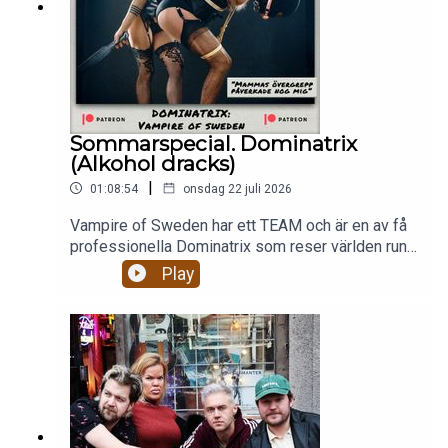
Sommarspecial. Dominatrix
(Alkohol dracks)
|
01:08:54
onsdag 22 juli 2026
Vampire of Sweden har ett TEAM och är en av få
professionella Dominatrix som reser världen runt
och dominerar och förnedrar män. Hur ser hennes
Play
arbete ut egentligen? Är hon någonsin rädd? Hur
ser hennes säkerhetsteam ut? Hur har hennes
mammas övergrepp påverkat hennes val av
arbete?