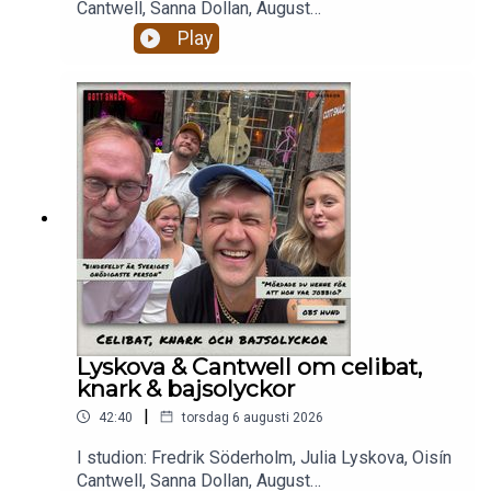
Cantwell, Sanna Dollan, August
BohlinBajsolyckor. Livets största smärtor.Alkohol,
Play
droger och RISKbruk.Celibat och berakups.Nästan
två timmar magiskt mys som eskalerar ju fullare
alla blir och ju mer dement kantarell
blir.Enjoy! Stötta oss på patreon.com/gottsnack
och få HELA avsnittet!
Lyskova & Cantwell om celibat,
knark & bajsolyckor
|
42:40
torsdag 6 augusti 2026
I studion: Fredrik Söderholm, Julia Lyskova, Oisín
Cantwell, Sanna Dollan, August