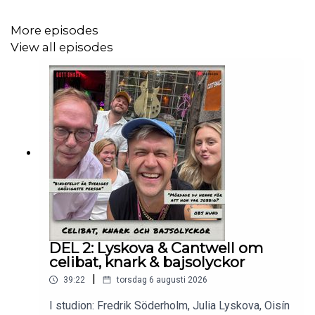
📺 Vi är nervösa inför ett besked från SVT och läser upp
More episodes
beskedet i eftersnacket.
View all episodes
❤️ Tack för att ni stöttar oss och låter oss fortsätta
skratta i sorg och smärta.
Hela avsnittet på
patreon.com/gottsnack
DEL 2: Lyskova & Cantwell om
celibat, knark & bajsolyckor
|
39:22
torsdag 6 augusti 2026
I studion: Fredrik Söderholm, Julia Lyskova, Oisín