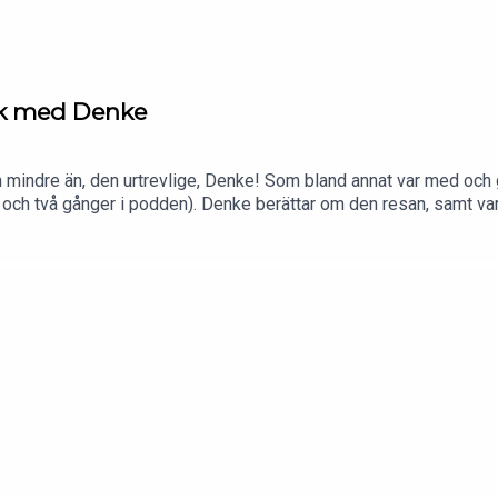
ack med Denke
gen mindre än, den urtrevlige, Denke! Som bland annat var med oc
h två gånger i podden). Denke berättar om den resan, samt vart
 om klockor såklart!Vi går naturligtvis också igenom senaste nyhe
 (@urgottsnack), där fortsätter diskussionen efter programmet! H