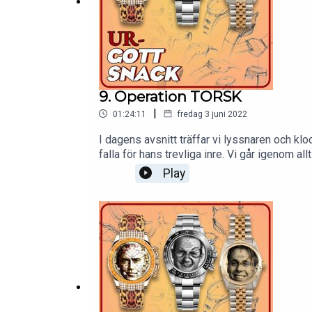
9. Operation TORSK
|
01:24:11
fredag 3 juni 2022
I dagens avsnitt träffar vi lyssnaren och k
falla för hans trevliga inre. Vi går igenom a
klockor från klocktorsks personliga samlin
Play
gärna av er i DM med feedback, tips och frå