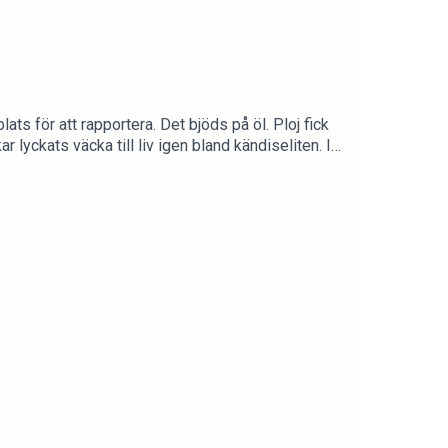
ts för att rapportera. Det bjöds på öl. Ploj fick
lyckats väcka till liv igen bland kändiseliten. I
amstå som lite växelpengar bara. Lyssnarklocka
j oss på Instagram (@urgottsnack), där fortsätter
ckor att göra!