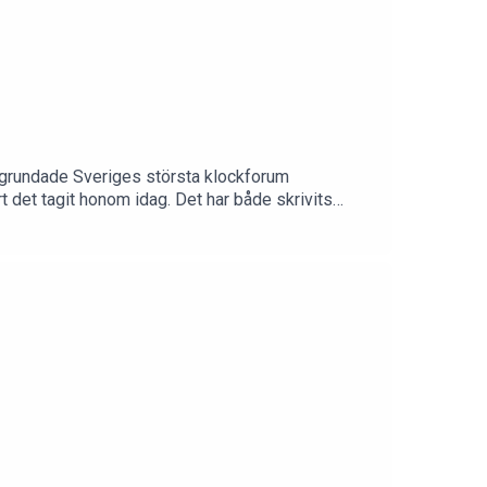
h grundade Sveriges största klockforum
 det tagit honom idag. Det har både skrivits
terna i klockvärlden och kör lyssnar recension. Och
ör gärna av er i DM med feedback, tips och frågor