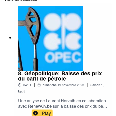
8. Géopolitique: Baisse des prix
du baril de pétrole
|
|
04:01
dimanche 19 novembre 2023
Saison
1
,
Ep.
8
Une anlyse de Laurent Horvath en collaboration
avec RenewGy.be sur la baisse des prix du baril
de pétrole et la prochaine rencontre de l'OPEP le
Play