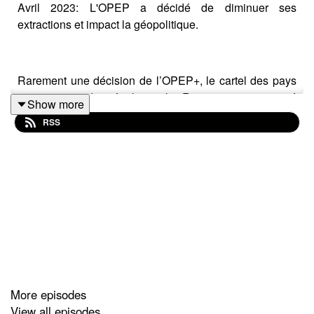
Avril 2023: L'OPEP a décidé de diminuer ses
extractions et impact la géopolitique.
Rarement une décision de l’OPEP+, le cartel des pays
exportateurs de pétrole et la Russie, aura impacté
Show more
autant de domaines à la fois. Bien que ce battement
RSS
d’aile d’un papillon nommé pétrole n’a pas fait la une
des médias, il a le potentiel d’ouvrir une nouvelle page
géostratégique. Alors que le secteur bancaire était
secoué par les faillites de banques américaines ainsi
que du Crédit Suisse, le spectre d’une crise
économique a été ravivé.
More episodes
View all episodes