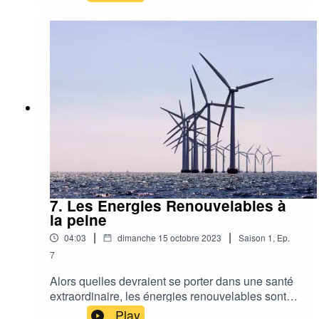
26 novembre 2023
7. Les Energies Renouvelables à
la peine
|
|
04:03
dimanche 15 octobre 2023
Saison
1
,
Ep.
7
Alors quelles devraient se porter dans une santé
extraordinaire, les énergies renouvelables sont à
la peine notamment à la bourse.Solaire ou
Play