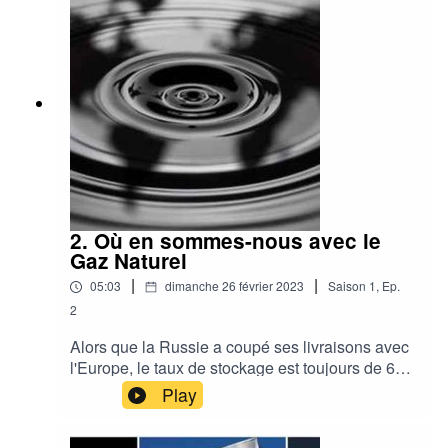
penchent vers l'Asie pour délaisser l'Europe et
les Etats-Unis
2. Où en sommes-nous avec le
Gaz Naturel
|
|
05:03
dimanche 26 février 2023
Saison
1
,
Ep.
2
Alors que la Russie a coupé ses livraisons avec
l'Europe, le taux de stockage est toujours de 64%
fin février en Europe.Comment va se passer la
Play
recharge de méthane pour l'hiver prochain, que
se passe-t-il avec la Chine et ou trouverons-nous