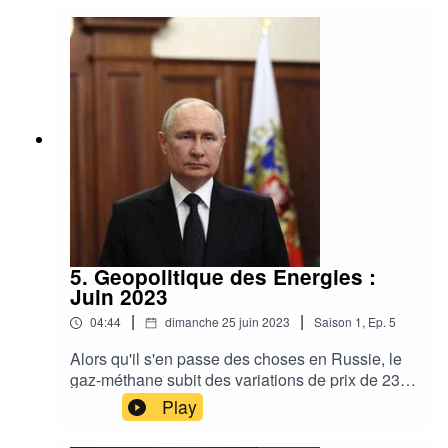
attirer les entrepreneurs. Une course entre les
géants qui laisse l'Europe sur le carreau.
Géopolitique des énergies avec Laurent Horvath
et RenewGy.be
5. Geopolitique des Energies :
Juin 2023
|
|
04:44
dimanche 25 juin 2023
Saison
1
,
Ep.
5
Alors qu'il s'en passe des choses en Russie, le
gaz-méthane subit des variations de prix de 23 à
49€ durant le mois de juin, le diesel qui arrive en
Play
Europe transite par la Chine, l'Inde et l'Arabie
Saoudite qui devient le no2. Siemens Gamesa