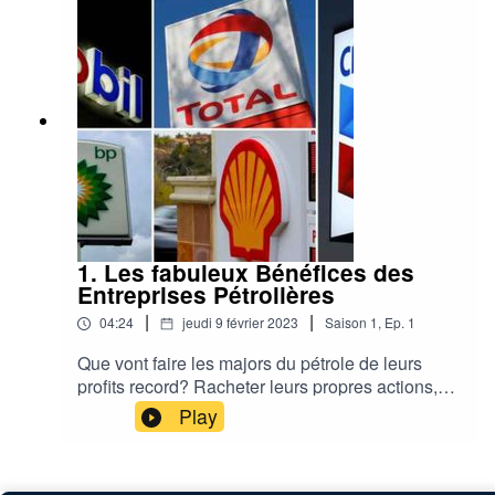
du méthane liquide livrable par bateau.Un point
de situation avec le parternariat de
RenewGy.euPar Laurent HORVATH,
2000Watts.org
1. Les fabuleux Bénéfices des
Entreprises Pétrolières
|
|
04:24
jeudi 9 février 2023
Saison
1
,
Ep.
1
Que vont faire les majors du pétrole de leurs
profits record? Racheter leurs propres actions,
cannibaliser des concurrentes européennes, ou
Play
investir dans le renouvelable? Par Laurent
Horvath, 2000Watts.org pour RenewGy.eu