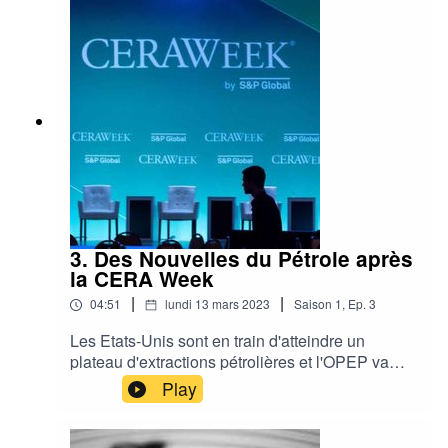
subit pour €1 milliard de réparation à réaliser sur
ses éoliennes. La catastrophe. Un point de
situation avec RenewGy.Eu et Laurent Horvath,
2000Watts.org
3. Des Nouvelles du Pétrole après
la CERA Week
|
|
04:51
lundi 13 mars 2023
Saison
1
,
Ep.
3
Les Etats-Unis sont en train d'atteindre un
plateau d'extractions pétrolières et l'OPEP va
redevenir le leader mondial pour passer de 30 à
Play
50% des extractions mondiale.Quels seront les
prix du pétrole et quid de la Chine et des Etats-
Unis alors que l'Iran et l'Arabie Saoudite