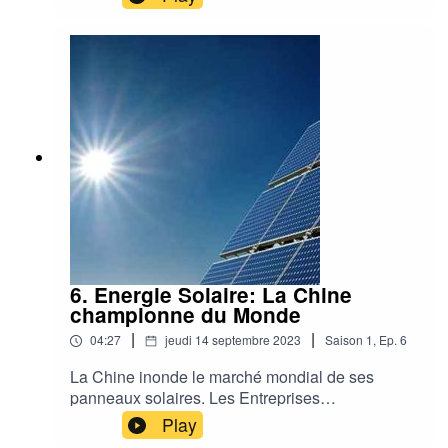
éolien, leurs business model ne sont pas
d'actualité,Une réflexion sur la situation actuelle
avec RenewGy.be et 2000Watts.org
6. Energie Solaire: La Chine
championne du Monde
|
|
04:27
jeudi 14 septembre 2023
Saison
1
,
Ep.
6
La Chine inonde le marché mondial de ses
panneaux solaires. Les Entreprises
Européennes n'arrivent plus à s'adapter pendant
Play
que les Etats-Unis offrent des subsides pour