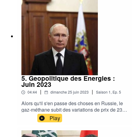
géants qui laisse l'Europe sur le carreau.
Géopolitique des énergies avec Laurent Horvath
et RenewGy.be
5. Geopolitique des Energies :
Juin 2023
|
|
04:44
dimanche 25 juin 2023
Saison
1
,
Ep.
5
Alors qu'il s'en passe des choses en Russie, le
gaz-méthane subit des variations de prix de 23 à
49€ durant le mois de juin, le diesel qui arrive en
Play
Europe transite par la Chine, l'Inde et l'Arabie
Saoudite qui devient le no2. Siemens Gamesa
subit pour €1 milliard de réparation à réaliser sur