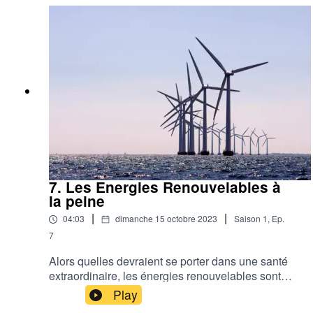
7. Les Energies Renouvelables à
la peine
|
|
04:03
dimanche 15 octobre 2023
Saison
1
,
Ep.
7
Alors quelles devraient se porter dans une santé
extraordinaire, les énergies renouvelables sont à
la peine notamment à la bourse.Solaire ou
Play
éolien, leurs business model ne sont pas