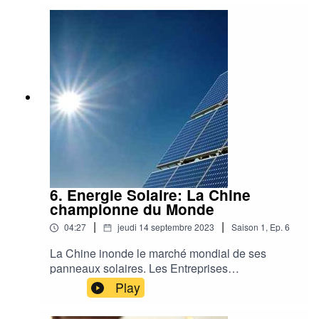
d'actualité,Une réflexion sur la situation actuelle
avec RenewGy.be et 2000Watts.org
6. Energie Solaire: La Chine
championne du Monde
|
|
04:27
jeudi 14 septembre 2023
Saison
1
,
Ep.
6
La Chine inonde le marché mondial de ses
panneaux solaires. Les Entreprises
Européennes n'arrivent plus à s'adapter pendant
Play
que les Etats-Unis offrent des subsides pour
attirer les entrepreneurs. Une course entre les