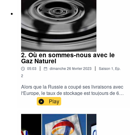
2. Où en sommes-nous avec le
Gaz Naturel
|
|
05:03
dimanche 26 février 2023
Saison
1
,
Ep.
2
Alors que la Russie a coupé ses livraisons avec
l'Europe, le taux de stockage est toujours de 64%
fin février en Europe.Comment va se passer la
Play
recharge de méthane pour l'hiver prochain, que
se passe-t-il avec la Chine et ou trouverons-nous
du méthane liquide livrable par bateau.Un point
de situation avec le parternariat de
RenewGy.euPar Laurent HORVATH,