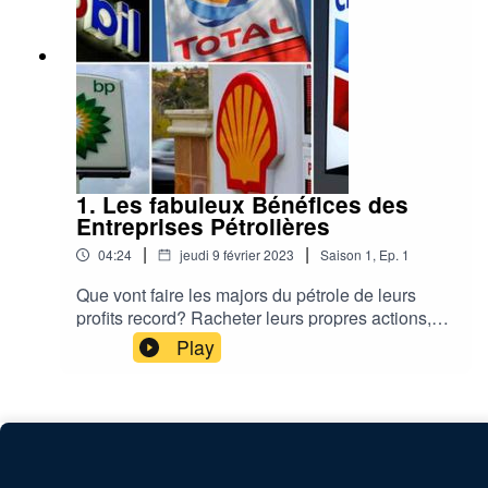
2000Watts.org
1. Les fabuleux Bénéfices des
Entreprises Pétrolières
|
|
04:24
jeudi 9 février 2023
Saison
1
,
Ep.
1
Que vont faire les majors du pétrole de leurs
profits record? Racheter leurs propres actions,
cannibaliser des concurrentes européennes, ou
Play
investir dans le renouvelable? Par Laurent
Horvath, 2000Watts.org pour RenewGy.eu