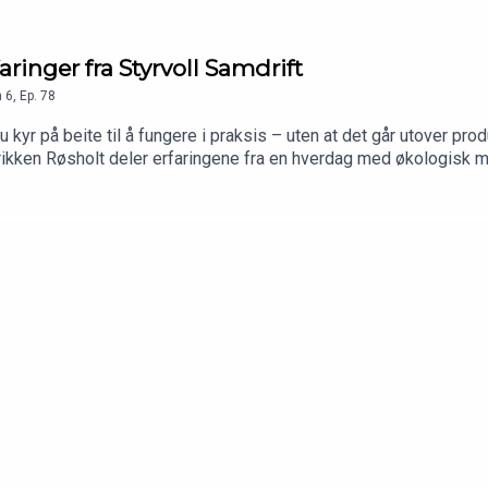
aringer fra Styrvoll Samdrift
n
6
,
Ep.
78
 kyr på beite til å fungere i praksis – uten at det går utover 
Marikken Røsholt deler erfaringene fra en hverdag med økologisk me
 ikke bare en «luftetur».Her får du høre hvordan de har tilrettelag
t å «lære opp» kvigene gjennom egne beitekurs, og hvordan teknol
En ærlig og konkret prat om hva som faktisk skal til for å lykke