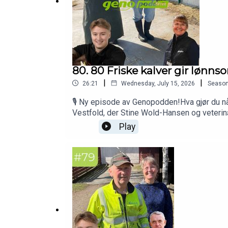
80. 80 Friske kalver gir lønns
|
|
26:21
Wednesday, July 15, 2026
Seaso
🎙️ Ny episode av Genopodden!Hva gjør du nå
Vestfold, der Stine Wold-Hansen og veterinæ
nesten null dødelighet og bedre resultate
Play
kalvehelse er avgjørende for både dyrevelf
råmelksrutiner✅ Hvorfor tidlig innsats kan 
ønsker innspill fra deg! Hvilke temaer vil 