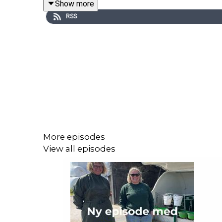
Show more
Episoden ledes av Peter Reppen‑Gjelseth, denne
RSS
🎧
Hør episoden der du vanligvis lytter til podcast
More episodes
View all episodes