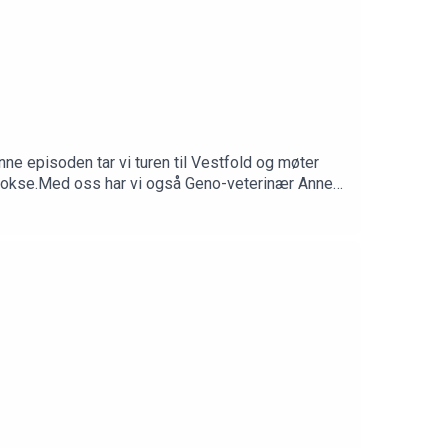
nne episoden tar vi turen til Vestfold og møter
ten okse.Med oss har vi også Geno-veterinær Anne
en:✅ Mindre stress – bedre tilslag✅ Riktig timing
👉 Lytt nå – der du hører podcast!