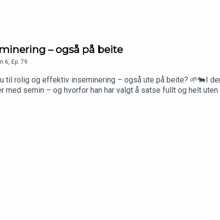
eminering – også på beite
n
6
,
Ep.
79
til rolig og effektiv inseminering – også ute på beite? 🌱🐄I de
er med semin – og hvorfor han har valgt å satse fullt og helt u
konkrete tips du kan bruke i egen drift.🔑 Dette får du i episod
ring på beiteI tillegg markerer vi et lite veiskille i podden… 