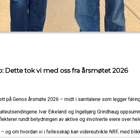
o: Dette tok vi med oss fra årsmøtet 2026
tt på Genos årsmøte 2026 – midt i samtalene som legger føringer
eutsendingene Ivar Eikeland og Ingebjørg Grindhaug oppsumme
kterer rundt betydningen av aktive og involverte eiere over hele
 – og om hvordan vi i fellesskap kan videreutvikle NRF, med blikk