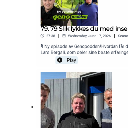
79. 79 Slik lykkes du med ins
|
|
27:38
Wednesday, June 17, 2026
Seaso
🎙️ Ny episode av Genopodden!Hvordan får du 
Lars Bergsli, som deler sine beste erfaring
Hege Hunskaar Tajet, som gir faglige råd og 
Play
av inseminering✅ Slik lykkes du med insemine