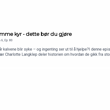
omme kyr - dette bør du gjøre
n
6
,
Ep.
80
r kalvene blir syke – og ingenting ser ut til å hjelpe?I denne e
r Charlotte Langklep deler historien om hvordan de gikk fra store
r i fjøset.Sammen med Genopoddens nye programleder Anne Hege 
erd og økonomi✅ Hvordan redusert smittepress ga store gevinste
være forskjellen på friske og syke kalver✅ Praktiske råd du kan t
du høre mer om i Genopodden fremover? Send inn dine tips til po