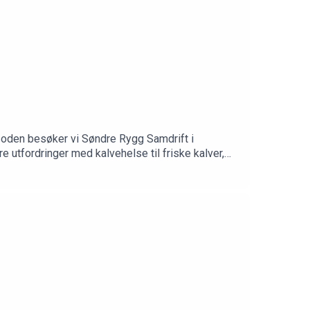
pisoden besøker vi Søndre Rygg Samdrift i
 utfordringer med kalvehelse til friske kalver,
Hunskaar Tajet snakker vi om: ✅ Hvorfor
r✅ Erfaringer med kalvehytter, vaksinering og
a med deg hjem til egen gård Og ikke minst: Vi
d@geno.no