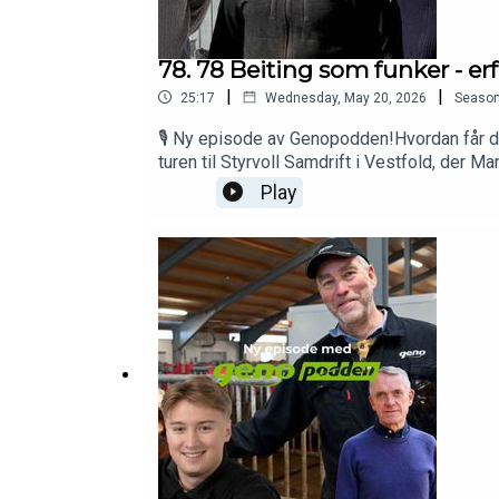
78. 78 Beiting som funker - erf
|
|
25:17
Wednesday, May 20, 2026
Seaso
🎙️ Ny episode av Genopodden!Hvordan får du
turen til Styrvoll Samdrift i Vestfold, der 
der beite er en viktig del av fôrgrunnlaget –
Play
melkeroboten effektivt, hvorfor de har valg
drift, dyrevelferd og produksjon på én gang.
episoden nå og bli inspirert!