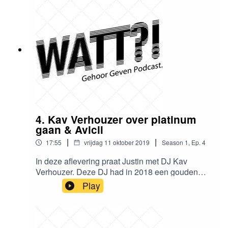
4. Kav Verhouzer over platinum
gaan & Avicii
|
|
17:55
vrijdag 11 oktober 2019
Season
1
,
Ep.
4
In deze aflevering praat Justin met DJ Kav
Verhouzer. Deze DJ had in 2018 een gouden
plaat met Sjaak, genaamd Stap voor Stap en
Play
staat onder contract bij het grote Armada music
van Armin van Buuren. We spreken hem in zijn
studio in Den Bosch, waarna een zomer vol
optredens en nieuwe producties voor de boeg,