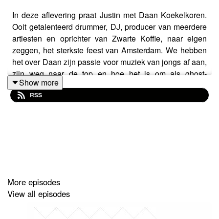
In deze aflevering praat Justin met Daan Koekelkoren.
Ooit getalenteerd drummer, DJ, producer van meerdere
artiesten en oprichter van Zwarte Koffie, naar eigen
zeggen, het sterkste feest van Amsterdam. We hebben
het over Daan zijn passie voor muziek van jongs af aan,
zijn weg naar de top en hoe het is om als ghost-
Show more
producer te werken.
RSS
More episodes
View all episodes