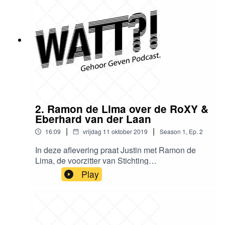
we bespreken hoe het ervoor staat met hem, zijn
muziek, het overlijden van Avicii en zijn gehoor.
2. Ramon de Lima over de RoXY &
Eberhard van der Laan
|
|
16:09
vrijdag 11 oktober 2019
Season
1
,
Ep.
2
In deze aflevering praat Justin met Ramon de
Lima, de voorzitter van Stichting
Nachtburgemeester. Zij hebben het doel hebben
Play
om nachtcultuur op de maatschappelijke en
politieke agenda te zetten. Ramon zit dus volop
in het Amsterdamse nachtleven en houdt zich
dan ook druk bezig met evenementen zoals
ADE. Wederom een persoon die dag maar