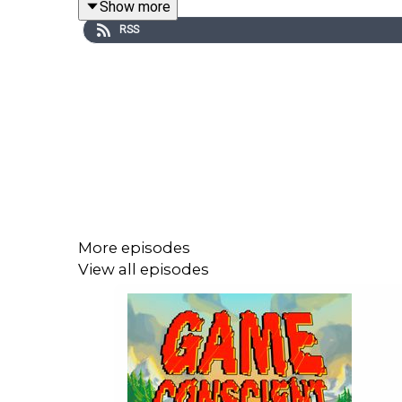
Show more
RSS
Retrouvez Game Conscient une à deux fois par moi
instagram
!
Soutenez l'association
Femigeeks
en allant visite
Cet épisode a été enregistré à Lausanne, dans la 
More episodes
View all episodes
Sources à lire :
Fanny Lignon : Des jeux vidéo et des adolescent.e
IMIE Paris : L’Évolution du Jeu Vidéo en France :
Diamond Lobby : Is Female Representation in Vid