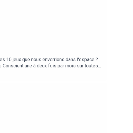
es 10 jeux que nous enverrions dans l'espace ?
e Conscient une à deux fois par mois sur toutes
am !Cet épisode a été enregistré à Crissier, dans
Margouze