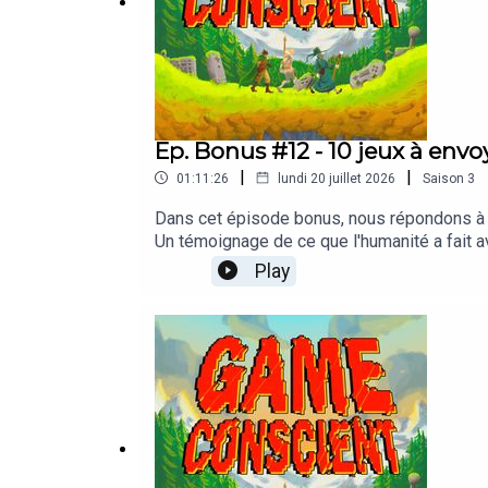
Sources à regarder :
Université de Lausanne : lutter contre le sexisme 
Ep. Bonus #12 - 10 jeux à envo
Clément Viktorovitch : Cyberharcèlement : nous, s
|
|
01:11:26
lundi 20 juillet 2026
Saison
3
Konbini : Procès des cyberharceleurs d’Ultia : la 
Dans cet épisode bonus, nous répondons à u
Un témoignage de ce que l'humanité a fait 
Fredfuxx : Le sexisme dans les jeux vidéo
vos plateformes de podcast. Rejoignez la di
Play
le grenier du skill.Animation et réalisation
Animation : Francesco Bucciarelli, Loris Maio et 
Graphisme : Nicolas Di Meo
Génériques et montage : Francesco Bucciarelli