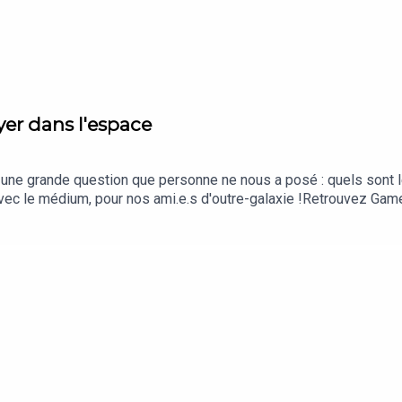
dans les jeux vidéo (avec Fanny Lignon)
yer dans l'espace
treameurs, avons une responsabilité
streameuse prend la parole | Speech
ne grande question que personne ne nous a posé : quels sont l
avec le médium, pour nos ami.e.s d'outre-galaxie !Retrouvez Gam
scussion sur notre serveur Discord et suivez notre page instagr
 : Francesco Bucciarelli, Loris Maio et Fred RebeaudGraphisme : 
Fred Rebeaud