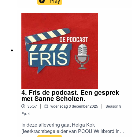
Play
onderwijsadviseur, trainer en coach bij Spring,
scholen in de praktijk en Karin Brugman,
opleider Voice Dialogue, trainer, coach en auteur
(o.a. co-auteur van Ik ken mijn ikken)
4. Fris de podcast. Een gesprek
met Sanne Scholten.
|
|
35:57
woensdag 3 december 2025
Season
9
,
Ep.
4
In deze aflevering gaat Helga Kok
(leerkrachtbegeleider van PCOU Willibrord In