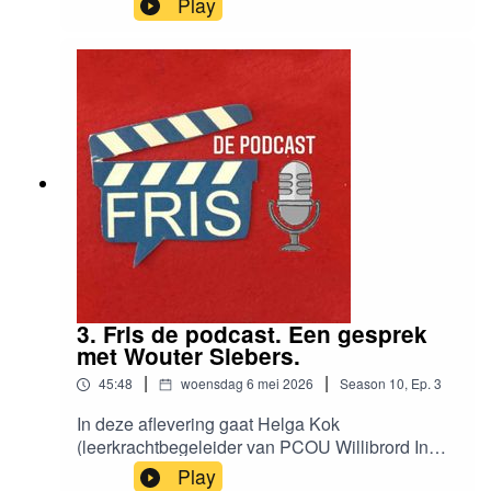
Play
Annemarie Jongbloed, beiden schrijvers van
kinderboeken én lid van schrijverscollectief
Schrijvers voor Toekomst. Ze schreven allebei
een verhaal voor de verhalenbundel Kwallen in
de brievenbus.
3. Fris de podcast. Een gesprek
met Wouter Siebers.
|
|
45:48
woensdag 6 mei 2026
Season
10
,
Ep.
3
In deze aflevering gaat Helga Kok
(leerkrachtbegeleider van PCOU Willibrord In
Utrecht) in gesprek met Wouter Siebers,
Play