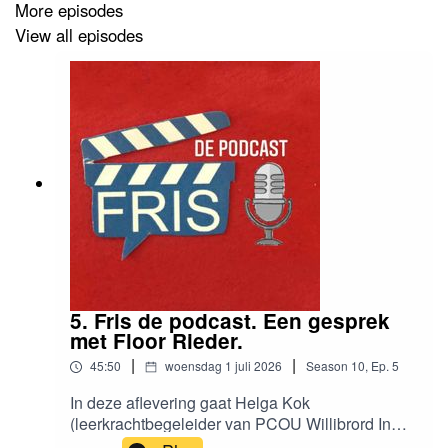
More episodes
View all episodes
5. Fris de podcast. Een gesprek
met Floor Rieder.
|
|
45:50
woensdag 1 juli 2026
Season
10
,
Ep.
5
In deze aflevering gaat Helga Kok
(leerkrachtbegeleider van PCOU Willibrord In
Utrecht) in gesprek met Floor Rieder, illustrator.