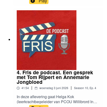
Play
4. Fris de podcast. Een gesprek
met Tom Rijpert en Annemarie
Jongbloed
|
|
41:54
woensdag 3 juni 2026
Season
10
,
Ep.
4
In deze aflevering gaat Helga Kok
(leerkrachtbegeleider van PCOU Willibrord In
Utrecht) in gesprek met Tom Rijpert en