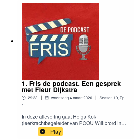
Boomgaard in Utrecht.
1. Fris de podcast. Een gesprek
met Fleur Dijkstra
|
|
29:38
woensdag 4 maart 2026
Season
10
,
Ep.
1
In deze aflevering gaat Helga Kok
(leerkrachtbegeleider van PCOU Willibrord In
Utrecht) in gesprek met Fleur Dijkstra, leerkracht
Play
op STIP-VSO in Utrecht