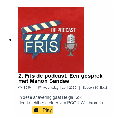
onderwijsadviseur Expertis én oud leraar van het
jaar.
2. Fris de podcast. Een gesprek
met Manon Sandee
|
|
35:54
woensdag 1 april 2026
Season
10
,
Ep.
2
In deze aflevering gaat Helga Kok
(leerkrachtbegeleider van PCOU Willibrord In
Utrecht) in gesprek met Manon Sandee, zij-
Play
instromende leerkracht van groep 5 op de