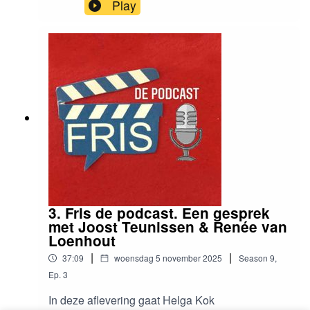
Utrecht) in gesprek met Sanne Scholten,
Play
directeur van de PO-Raad.
3. Fris de podcast. Een gesprek
met Joost Teunissen & Renée van
Loenhout
|
|
37:09
woensdag 5 november 2025
Season
9
,
Ep.
3
In deze aflevering gaat Helga Kok