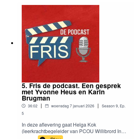
5. Fris de podcast. Een gesprek
met Yvonne Heus en Karin
Brugman
|
|
36:02
woensdag 7 januari 2026
Season
9
,
Ep.
5
In deze aflevering gaat Helga Kok
(leerkrachtbegeleider van PCOU Willibrord In
Utrecht) in gesprek met Yvonne Heus,