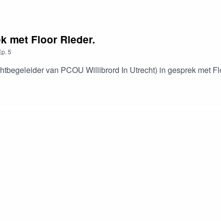
k met Floor Rieder.
Ep.
5
htbegeleider van PCOU Willibrord In Utrecht) in gesprek met Floo