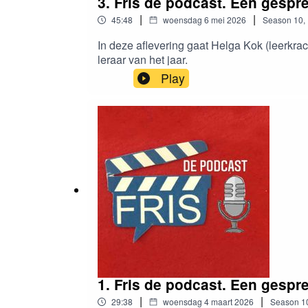
3. Fris de podcast. Een gespr
|
|
45:48
woensdag 6 mei 2026
Season
10
,
In deze aflevering gaat Helga Kok (leerkra
leraar van het jaar.
Play
1. Fris de podcast. Een gespre
|
|
29:38
woensdag 4 maart 2026
Season
1