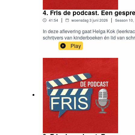
4. Fris de podcast. Een gesp
|
|
41:54
woensdag 3 juni 2026
Season
10
,
In deze aflevering gaat Helga Kok (leerkr
schrijvers van kinderboeken én lid van sch
brievenbus.
Play