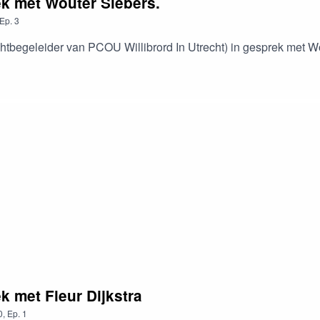
ek met Wouter Siebers.
Ep.
3
chtbegeleider van PCOU Willibrord In Utrecht) in gesprek met W
k met Fleur Dijkstra
0
,
Ep.
1