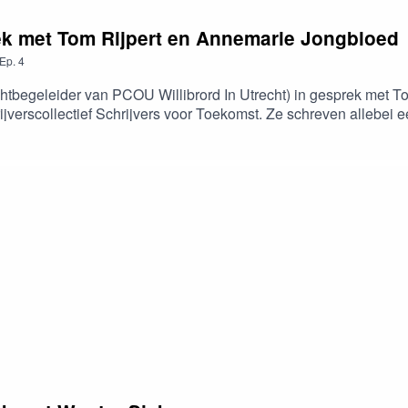
rek met Tom Rijpert en Annemarie Jongbloed
Ep.
4
achtbegeleider van PCOU Willibrord In Utrecht) in gesprek met 
rijverscollectief Schrijvers voor Toekomst. Ze schreven allebei