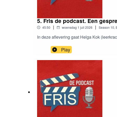
5. Fris de podcast. Een gespre
|
|
45:50
woensdag 1 juli 2026
Season
10
,
In deze aflevering gaat Helga Kok (leerkrac
Play