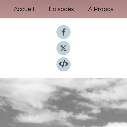
Accueil
Épisodes
À Propos
Partager