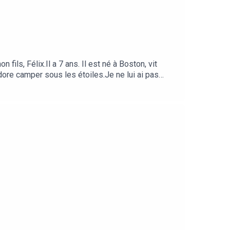
fils, Félix.Il a 7 ans. Il est né à Boston, vit
adore camper sous les étoiles.Je ne lui ai pas
andé de me raconter son quotidien.Ce que “chez
 tourné vers le futur.Un épisode qui rappelle que
onte les parcours de vie des Français établis
e Podcast, Podcast Addict, Amazon Music. Cet