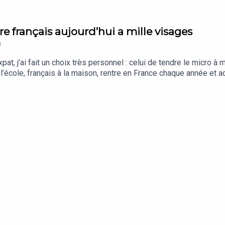
tre français aujourd’hui a mille visages
8
, j’ai fait un choix très personnel : celui de tendre le micro à mon 
à l’école, français à la maison, rentre en France chaque année et 
pas demandé de choisir entre deux pays.Je lui ai simplement dem
angues, deux cultures, deux horizons.Un épisode simple.Un épisode
lle visages.French Expat est un podcast de French Morning qui rac
s plateformes d’écoute : Spotify, Apple Podcast, Deezer, Googl
nne-Fleur Andrle, habillé et mixé par Alice Krief.