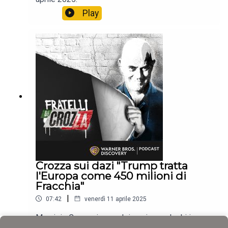
Play
Crozza sui dazi "Trump tratta
l'Europa come 450 milioni di
Fracchia"
|
07:42
venerdì 11 aprile 2025
Maurizio Crozza in uno dei suoi monologhi in una