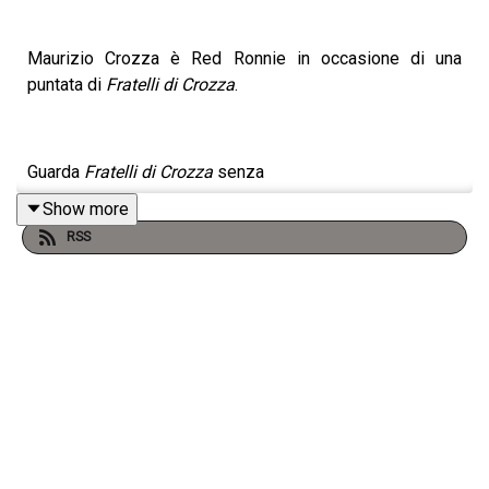
Maurizio Crozza è Red Ronnie in occasione di una
puntata di
Fratelli di Crozza
.
Guarda
Fratelli di Crozza
senza
Show more
pubblicità qui: https://bit.ly/3gS5JXw
RSS
Non perderti i migliori contenuti di
Fratelli di Crozza
qui
su YouTube https://www.youtube.com/playlist?
list=PLBIuaYmaOyi2J2hwhbgkkk8L29xdAdY1A