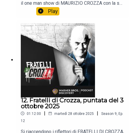
il one man show di MAURIZIO CROZZA con la sua
immancabile satira.📺 Non perdere i nuovi episodi
Play
tutti i venerdì alle 21:40 solo sul Nove e in
streaming su Discovery +.
12. Fratelli di Crozza, puntata del 3
ottobre 2025
|
|
01:12:00
martedì 28 ottobre 2025
Season
9
,
Ep.
12
Si riaccendono i riflettori di FRATELLI DI CROZZA,