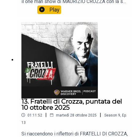
il one man show di MAURIZIO CROZZA con la sua
immancabile satira.📺 Non perdere i nuovi episodi
Play
tutti i venerdì alle 21:40 solo sul Nove e in
streaming su Discovery +.
13. Fratelli di Crozza, puntata del
10 ottobre 2025
|
|
01:11:52
martedì 28 ottobre 2025
Season
9
,
Ep.
13
Si riaccendono i riflettori di FRATELLI DI CROZZA,