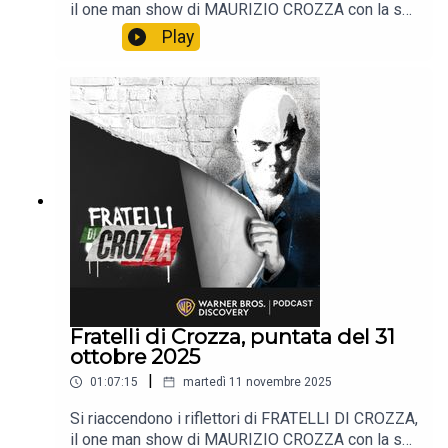
il one man show di MAURIZIO CROZZA con la sua
immancabile satira.📺 Non perdere i nuovi episodi
Play
tutti i venerdì alle 21:40 solo sul Nove e in
streaming su Discovery +.
Fratelli di Crozza, puntata del 31
ottobre 2025
|
01:07:15
martedì 11 novembre 2025
Si riaccendono i riflettori di FRATELLI DI CROZZA,
il one man show di MAURIZIO CROZZA con la sua