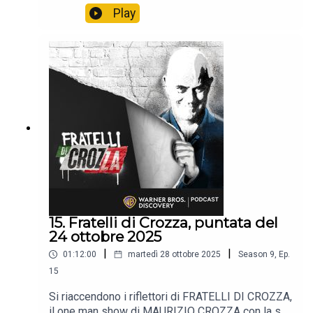
immancabile satira.📺 Non perdere i nuovi episodi
Play
tutti i venerdì alle 21:40 solo sul Nove e in
streaming su Discovery +.
15. Fratelli di Crozza, puntata del
24 ottobre 2025
|
|
01:12:00
martedì 28 ottobre 2025
Season
9
,
Ep.
15
Si riaccendono i riflettori di FRATELLI DI CROZZA,
il one man show di MAURIZIO CROZZA con la sua