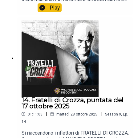
immancabile satira.📺 Non perdere i nuovi episodi
Play
tutti i venerdì alle 21:40 solo sul Nove e in
streaming su Discovery +.
14. Fratelli di Crozza, puntata del
17 ottobre 2025
|
|
01:11:03
martedì 28 ottobre 2025
Season
9
,
Ep.
14
Si riaccendono i riflettori di FRATELLI DI CROZZA,