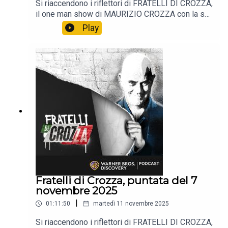
Si riaccendono i riflettori di FRATELLI DI CROZZA,
il one man show di MAURIZIO CROZZA con la sua
immancabile satira.📺 Non perdere i nuovi episodi
Play
tutti i venerdì alle 21:40 solo sul Nove e in
streaming su Discovery +.
Fratelli di Crozza, puntata del 7
novembre 2025
|
01:11:50
martedì 11 novembre 2025
Si riaccendono i riflettori di FRATELLI DI CROZZA,