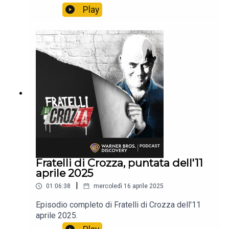
immancabile satira.📺 Non perdere i nuovi episodi
Play
tutti i venerdì alle 21:40 solo sul Nove e in
streaming su Discovery +.
Fratelli di Crozza, puntata dell'11
aprile 2025
|
01:06:38
mercoledì 16 aprile 2025
Episodio completo di Fratelli di Crozza dell'11
aprile 2025.