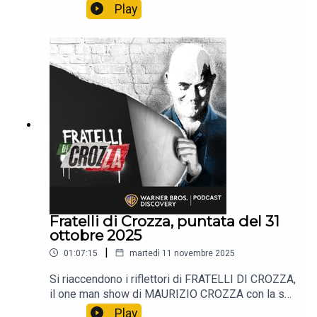
immancabile satira.📺 Non perdere i nuovi episodi
Play
tutti i venerdì alle 21:40 solo sul Nove e in
streaming su Discovery +.
Fratelli di Crozza, puntata del 31
ottobre 2025
|
01:07:15
martedì 11 novembre 2025
Si riaccendono i riflettori di FRATELLI DI CROZZA,
il one man show di MAURIZIO CROZZA con la sua
immancabile satira.📺 Non perdere i nuovi episodi
Play