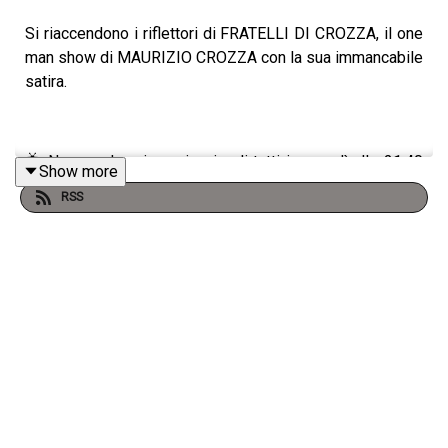
Si riaccendono i riflettori di FRATELLI DI CROZZA, il one
man show di MAURIZIO CROZZA con la sua immancabile
satira.
📺 Non perdere i nuovi episodi tutti i venerdì alle 21:40
Show more
solo sul Nove e in streaming su Discovery +.
RSS