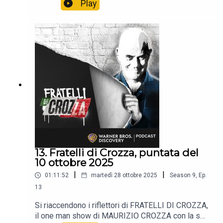
immancabile satira.📺 Non perdere i nuovi episodi
Play
tutti i venerdì alle 21:40 solo sul Nove e in
streaming su Discovery +.
13. Fratelli di Crozza, puntata del
10 ottobre 2025
|
|
01:11:52
martedì 28 ottobre 2025
Season
9
,
Ep.
13
Si riaccendono i riflettori di FRATELLI DI CROZZA,
il one man show di MAURIZIO CROZZA con la sua