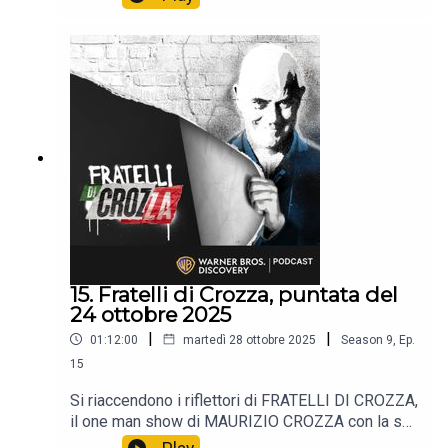
tutti i venerdì alle 21:40 solo sul Nove e in
streaming su Discovery +.
15. Fratelli di Crozza, puntata del
24 ottobre 2025
|
|
01:12:00
martedì 28 ottobre 2025
Season
9
,
Ep.
15
Si riaccendono i riflettori di FRATELLI DI CROZZA,
il one man show di MAURIZIO CROZZA con la sua
immancabile satira.📺 Non perdere i nuovi episodi