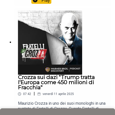
Play
Crozza sui dazi "Trump tratta
l'Europa come 450 milioni di
Fracchia"
|
07:42
venerdì 11 aprile 2025
Maurizio Crozza in uno dei suoi monologhi in una
puntata di Fratelli di Crozza. Guarda Fratelli di
Crozza senzapubblicità qui: