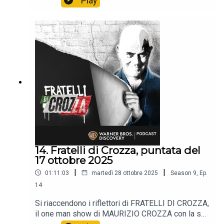
Play
tutti i venerdì alle 21:40 solo sul Nove e in
streaming su Discovery +.
14. Fratelli di Crozza, puntata del
17 ottobre 2025
|
|
01:11:03
martedì 28 ottobre 2025
Season
9
,
Ep.
14
Si riaccendono i riflettori di FRATELLI DI CROZZA,
il one man show di MAURIZIO CROZZA con la sua