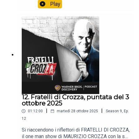
immancabile satira.📺 Non perdere i nuovi episodi
Play
tutti i venerdì alle 21:40 solo sul Nove e in
streaming su Discovery +.
12. Fratelli di Crozza, puntata del 3
ottobre 2025
|
|
01:12:00
martedì 28 ottobre 2025
Season
9
,
Ep.
12
Si riaccendono i riflettori di FRATELLI DI CROZZA,
il one man show di MAURIZIO CROZZA con la sua