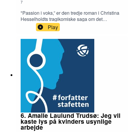
7
"Passion i voks,” er den tredje roman i Christina
Hesselholdts tragikomiske saga om det
midaldrende søskendepar Mikael og Gustava og
Play
deres livskriser, bliver af anmelderne beskrevet
som et højdepunkt i hendes
forfatterskab. Aktiehandleren Mikael længes væk
fra sin ensomhed og tager job som graver på en
kirkegård for at møde andre mennesker.
Spørgsmålet er, om missionen lykkes?
Interviewer: Birgitte BartholdyRedaktør: Ib Helles
Olesem
6. Amalie Laulund Trudsø: Jeg vil
kaste lys på kvinders usynlige
arbejde