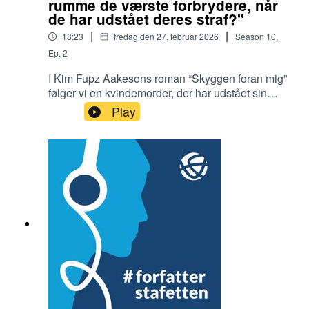
rumme de værste forbrydere, når
de har udstået deres straf?"
|
|
18:23
fredag den 27. februar 2026
Season
10
,
Ep.
2
I Kim Fupz Aakesons roman “Skyggen foran mig”
følger vi en kvindemorder, der har udstået sin
fængselsstraf på 12 år og skal tilbage til
Play
samfundet. Han prøver at genstarte sit liv ved at
gå pilgrimsruten Caminoen i Nordspanien, og
langsomt får man som læser større og større
forståelse for hovedpersonen.Vi spurgte
forfatteren, om målet med romanen er, at vi skal
have sympati for et menneske, der har begået
den værste forbrydelse af alle.Redaktion &
interview: Ib Helles Olesen