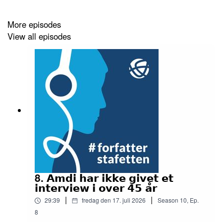
More episodes
View all episodes
8. 𝗔𝗺𝗱𝗶 𝗵𝗮𝗿 𝗶𝗸𝗸𝗲 𝗴𝗶𝘃𝗲𝘁 𝗲𝘁
𝗶𝗻𝘁𝗲𝗿𝘃𝗶𝗲𝘄 𝗶 𝗼𝘃𝗲𝗿 𝟰𝟱 𝗮̊𝗿
|
|
29:39
fredag den 17. juli 2026
Season
10
,
Ep.
8