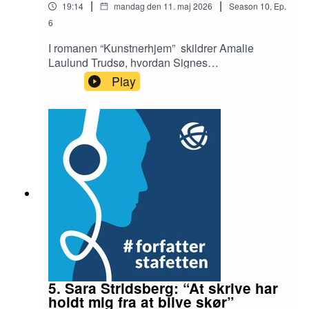
|
|
19:14
mandag den 11. maj 2026
Season
10
,
Ep.
6
I romanen “Kunstnerhjem” skildrer Amalie
Laulund Trudsø, hvordan Signes
kunstnerdrømme i 1950'erne og 1960'erne
Play
begraves under en vildt travl hverdag med tre
små børn. Det er ikke en beretning om bitterhed,
men om at finde mening og drivkraft i at få
hverdagen til at fungere - sådan som mange,
mange kvinder har gjort og stadig gør. Interview:
Birgitte BartholdyRedaktør: Ib Helles Olesen
5. Sara Stridsberg: “At skrive har
holdt mig fra at blive skør”