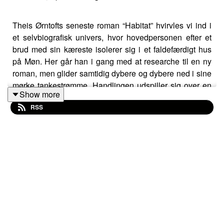
Theis Ørntofts seneste roman “Habitat” hvirvles vi ind i
et selvbiografisk univers, hvor hovedpersonen efter et
brud med sin kæreste isolerer sig i et faldefærdigt hus
på Møn. Her går han i gang med at researche til en ny
roman, men glider samtidig dybere og dybere ned i sine
mørke tankestrømme. Handlingen udspiller sig over en
Show more
femårig periode og rummer store udsving for Theis. I en
RSS
lang periode har mørket så meget tag i ham, at han ikke
kan skrive. Finder han vej tilbage til kærligheden og
håbet?
Interviewer: Birgitte Bartholdy
Redaktør: Ib Helles Olesen