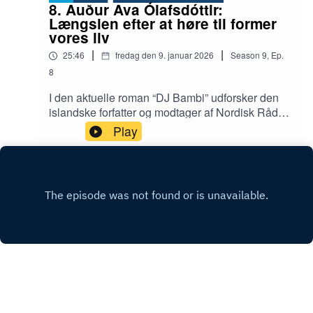
8. Auður Ava Ólafsdóttir:
Længslen efter at høre til former
vores liv
|
|
25:46
fredag den 9. januar 2026
Season
9
,
Ep.
8
I den aktuelle roman “DJ Bambi” udforsker den
islandske forfatter og modtager af Nordisk Råds
Litteraturpris Auður Ava Ólafsdóttir, hvordan det
Play
kan opleves at blive skubbet ud af sin familie,
fordi man ikke føler, man er født i den rigtige krop.
Romanen følger Bambi, en 61-årig transkønnet
kvinde og tidligere DJ, som alt for langsomt
bevæger sig op ad ventelisten til den operation,
der kan give hende den krop, hun har længtes
efter altid. Imens drømmer hun om at få lov til at
være bedstemor for sit barnebarn og se mere til
sin søn igen.I “DJ Bambi” kredser Ólafsdóttir om
emnet kønsidentitet og om den skrøbelighed og
sårbarhed, der gør os menneskelige.Interviewer:
Birgitte BartholdyRedaktør: Ib Helles Olesen
INSTAGRAM