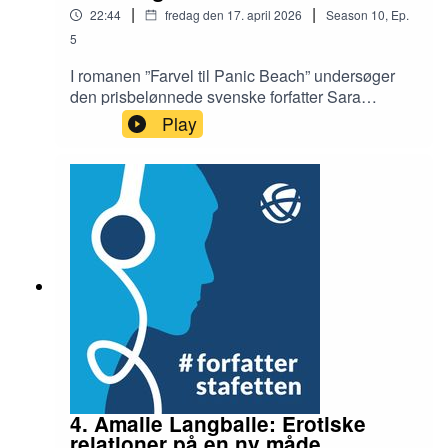
|
|
22:44
fredag den 17. april 2026
Season
10
,
Ep.
5
I romanen ”Farvel til Panic Beach” undersøger
den prisbelønnede svenske forfatter Sara
Stridsberg via fiktionen traumerne i sin egen
Play
vilde og svære familiehistorie - med alkohol,
selvmord og svigt i flere generationer. Her
fortæller hun, hvorfor det at skrive er så livsvigtigt
for hende.Interviewer: Birgitte BartholdyRedaktør:
Ib Helles Olesen
4. Amalie Langballe: Erotiske
relationer på en ny måde