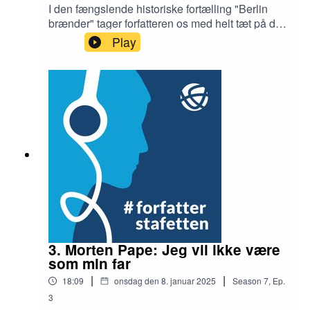
I den fængslende historiske fortælling "Berlin
brænder" tager forfatteren os med helt tæt på de
voldsomme bombardementer af den tyske
Play
hovedstad under 2. verdenskrig. Gennem danske
journalisters og diplomaters øjenvidneskildringer
får vi et unikt indblik i de rædsler, berlinerne
oplevede, og de ekstremt vanskelige vilkår,
danskerne arbejdede under. Læse mere om
forfatteren her:
https://forfatterweb.dk/oversigt/buk-swienty-
tomInterviewer og redaktør: Ib Helles Olesen
3. Morten Pape: Jeg vil ikke være
som min far
|
|
18:09
onsdag den 8. januar 2025
Season
7
,
Ep.
3