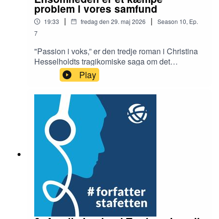
problem i vores samfund
|
|
19:33
fredag den 29. maj 2026
Season
10
,
Ep.
7
"Passion i voks,” er den tredje roman i Christina
Hesselholdts tragikomiske saga om det
midaldrende søskendepar Mikael og Gustava og
Play
deres livskriser, bliver af anmelderne beskrevet
som et højdepunkt i hendes
forfatterskab. Aktiehandleren Mikael længes væk
fra sin ensomhed og tager job som graver på en
kirkegård for at møde andre mennesker.
Spørgsmålet er, om missionen lykkes?
Interviewer: Birgitte BartholdyRedaktør: Ib Helles
Olesem