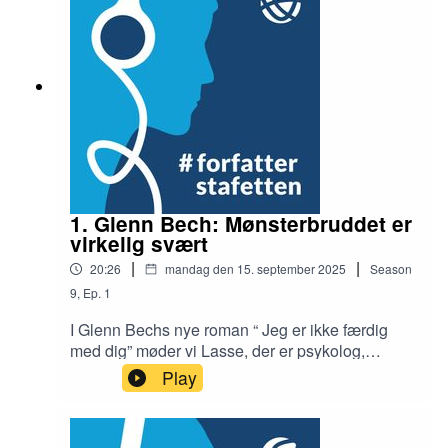
Krause-Kjær selv kæmper med at forholde sig til,
og som splitter generationerne den dag i
dag.Interviewer & redaktør: Ib Helles Olesen
1. Glenn Bech: Mønsterbruddet er
virkelig svært
|
|
20:26
mandag den 15. september 2025
Season
9
,
Ep.
1
I Glenn Bechs nye roman “ Jeg er ikke færdig
med dig” møder vi Lasse, der er psykolog,
foredragsholder og lever i et langvarigt og trygt
Play
forhold med sin kæreste Emil. Men der er en
slange i paradiset, for Lasse savner vildskab og
risiko. Han har svært ved at falde til ro i sit liv i