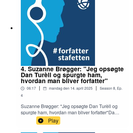
datters far. Som en sidste udvej slår hun sig
midlertidigt ned med sin lille datter hos mosteren,
der driver en dyregård i Brøndby Strand. Tæt på, i
et af de forurenede højhuse på 16 etager, bor
også Marias alkoholiserede mor, som Maria ikke
har haft kontakt til længe. Men måske er tiden
inde til forsoning.
4. Suzanne Brøgger: "Jeg opsøgte
Dan Turèll og spurgte ham,
hvordan man bliver forfatter"
|
|
06:17
mandag den 14. april 2025
Season
8
,
Ep.
4
Suzanne Brøgger: "Jeg opsøgte Dan Turèll og
spurgte ham, hvordan man bliver forfatter"Da
Suzanne Brøgger forleden modtog Dan Turèll-
Play
medaljen, delte hun minder om sine møder med
Turèll. I sin takketale fortalte hun om deres første