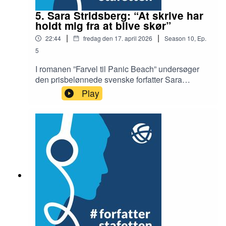
5. Sara Stridsberg: “At skrive har
holdt mig fra at blive skør”
|
|
22:44
fredag den 17. april 2026
Season
10
,
Ep.
5
I romanen ”Farvel til Panic Beach” undersøger
den prisbelønnede svenske forfatter Sara
Stridsberg via fiktionen traumerne i sin egen
Play
vilde og svære familiehistorie - med alkohol,
selvmord og svigt i flere generationer. Her
fortæller hun, hvorfor det at skrive er så livsvigtigt
for hende.Interviewer: Birgitte BartholdyRedaktør:
Ib Helles Olesen