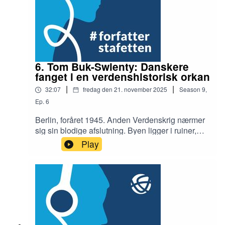
6. Tom Buk-Swienty: Danskere
fanget i en verdenshistorisk orkan
|
|
32:07
fredag den 21. november 2025
Season
9
,
Ep.
6
Berlin, foråret 1945. Anden Verdenskrig nærmer
sig sin blodige afslutning. Byen ligger i ruiner,
mens hundredtusinder af flygtninge strømmer til,
Play
og de russiske styrker rykker hastigt frem. Midt i
dette kaos vælger fire danskere – to journalister
og to diplomater – at blive i Berlin, selvom de
ved, at de risikerer livet.De bliver vidner til
russiske soldaters brutale overgreb mod tyske
kvinder og til en by, der langsomt går under.
Hvorfor flygtede de ikke, da helvede brød løs