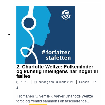
drabsmanden at få nedsat sin straf med bl.a. en
forklaring om, at der var nedarvede psykologiske
problemer i Elins familie, derfor ville hun ikke gå
til psykolog med ham. Niels Frank beslutter at
den fortælling ikke skal stå alene og graver ned i
sin egen families omtumlede historie.Læs mere
om forfatterskabet her:
https://forfatterweb.dk/frank-nielsInterviewer:
Birgitte BartholdyRedaktør: Ib Helles Olesen
2. Charlotte Weitze: Folkeminder
og kunstig intelligens har noget til
fælles
|
|
18:12
søndag den 23. marts 2025
Season
8
,
Ep.
2
I romanen 'Ulvemælk' væver Charlotte Weitze
fortid og fremtid sammen i en fascinerende