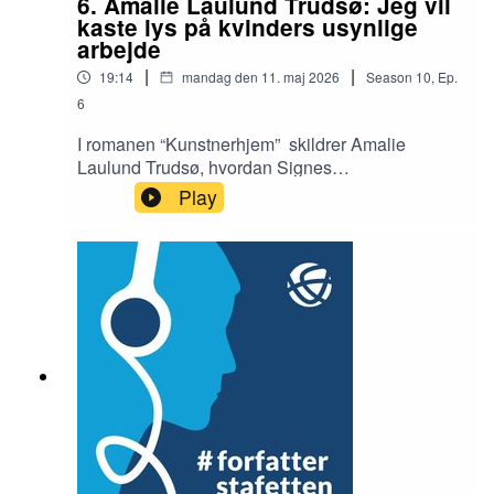
6. Amalie Laulund Trudsø: Jeg vil
kaste lys på kvinders usynlige
arbejde
|
|
19:14
mandag den 11. maj 2026
Season
10
,
Ep.
6
I romanen “Kunstnerhjem” skildrer Amalie
Laulund Trudsø, hvordan Signes
kunstnerdrømme i 1950'erne og 1960'erne
Play
begraves under en vildt travl hverdag med tre
små børn. Det er ikke en beretning om bitterhed,
men om at finde mening og drivkraft i at få
hverdagen til at fungere - sådan som mange,
mange kvinder har gjort og stadig gør. Interview:
Birgitte BartholdyRedaktør: Ib Helles Olesen