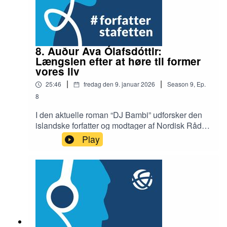
8. Auður Ava Ólafsdóttir:
Længslen efter at høre til former
vores liv
|
|
25:46
fredag den 9. januar 2026
Season
9
,
Ep.
8
I den aktuelle roman “DJ Bambi” udforsker den
islandske forfatter og modtager af Nordisk Råds
Litteraturpris Auður Ava Ólafsdóttir, hvordan det
Play
kan opleves at blive skubbet ud af sin familie,
fordi man ikke føler, man er født i den rigtige krop.
Romanen følger Bambi, en 61-årig transkønnet
kvinde og tidligere DJ, som alt for langsomt
bevæger sig op ad ventelisten til den operation,
der kan give hende den krop, hun har længtes
efter altid. Imens drømmer hun om at få lov til at
være bedstemor for sit barnebarn og se mere til