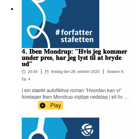
endt med at føle sig ensom derovre.Redaktør: Ib
Helles OlesenInterviewer: Birgitte Bartholdy
4. 𝐈𝐛𝐞𝐧 𝐌𝐨𝐧𝐝𝐫𝐮𝐩: "𝐇𝐯𝐢𝐬 𝐣𝐞𝐠 𝐤𝐨𝐦𝐦𝐞𝐫
𝐮𝐧𝐝𝐞𝐫 𝐩𝐫𝐞𝐬, 𝐡𝐚𝐫 𝐣𝐞𝐠 𝐥𝐲𝐬𝐭 𝐭𝐢𝐥 𝐚𝐭 𝐛𝐫𝐲𝐝𝐞
𝐮𝐝"
|
|
20:34
tirsdag den 28. oktober 2025
Season
9
,
Ep.
4
I sin stærkt autofiktive roman ”Hvordan kan vi”
foretager Iben Mondrup vigtige nedslag i sit liv fra
1978 og frem til i dag. Bogen har vakt opsigt med
Play
sine mange hudløst ærlige beskrivelser af et
rastløst kunstnerliv, hvor hun ofte var på flugt fra
det, hun kalder mørket, og drev fra forhold til
forhold, fra bolig til bolig og ud og ind af
venskaber. I dette interview fortæller hun om at