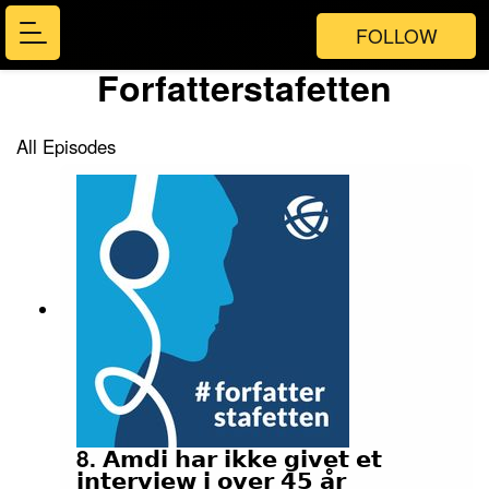
FOLLOW
Forfatterstafetten
All Episodes
8. 𝗔𝗺𝗱𝗶 𝗵𝗮𝗿 𝗶𝗸𝗸𝗲 𝗴𝗶𝘃𝗲𝘁 𝗲𝘁
𝗶𝗻𝘁𝗲𝗿𝘃𝗶𝗲𝘄 𝗶 𝗼𝘃𝗲𝗿 𝟰𝟱 𝗮̊𝗿