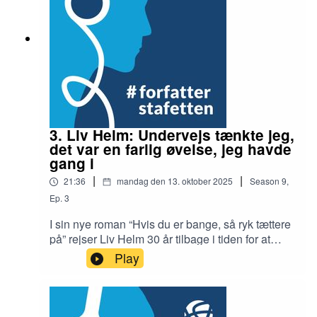
tage sig mod til at være så åben både om
misbrug, svigt, sin efterfødselsreaktion, utroskab,
angst og meget mere.Interview: Birgitte
BartholdyRedaktør: Ib Helles Olesen
3. Liv Helm: Undervejs tænkte jeg,
det var en farlig øvelse, jeg havde
gang i
|
|
21:36
mandag den 13. oktober 2025
Season
9
,
Ep.
3
I sin nye roman “Hvis du er bange, så ryk tættere
på” rejser Liv Helm 30 år tilbage i tiden for at
møde sit eget otteårige jeg. Der citeres fra en
Play
rigtig journal fra dengang, der skildrer de
samtaler, hun og hendes forældre havde med en
psykolog, da hun havde oplevet
grænseoverskridende adfærd fra nær