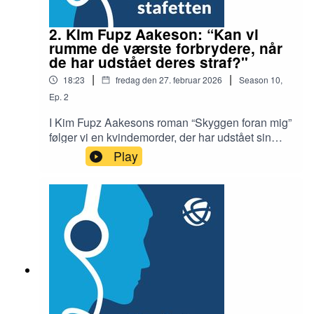
2. Kim Fupz Aakeson: “Kan vi
rumme de værste forbrydere, når
de har udstået deres straf?"
|
|
18:23
fredag den 27. februar 2026
Season
10
,
Ep.
2
I Kim Fupz Aakesons roman “Skyggen foran mig”
følger vi en kvindemorder, der har udstået sin
fængselsstraf på 12 år og skal tilbage til
Play
samfundet. Han prøver at genstarte sit liv ved at
gå pilgrimsruten Caminoen i Nordspanien, og
langsomt får man som læser større og større
forståelse for hovedpersonen.Vi spurgte
forfatteren, om målet med romanen er, at vi skal
have sympati for et menneske, der har begået
den værste forbrydelse af alle.Redaktion &
interview: Ib Helles Olesen