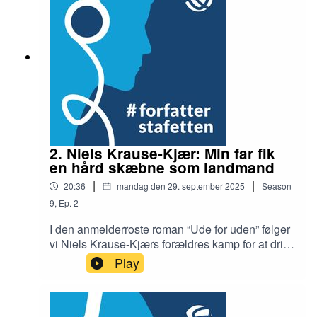
familie. Omkring de citater bruger hun fakta og
fantasi for at forstå, hvad der foregik i pigen, og
hvorfor hun mistede tilliden til, at de voksne
kunne hjælpe hende. Det viser sig at blive en
kraftfuldt frigørende og næsten eventyrlig
rejse. Interviewer: Birgitte BartholdyRedaktør: Ib
Helles Olesen
2. Niels Krause-Kjær: Min far fik
en hård skæbne som landmand
|
|
20:36
mandag den 29. september 2025
Season
9
,
Ep.
2
I den anmelderroste roman “Ude for uden” følger
vi Niels Krause-Kjærs forældres kamp for at drive
en gård med malkekøer fra slutningen af
Play
1940’erne og frem mod nutiden. I den periode gik
landmændene fra at være helte til at blive set på
som forureningsskurke – en omvæltning, Niels