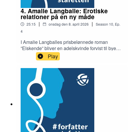
4. Amalie Langballe: Erotiske
relationer på en ny måde
|
|
25:15
onsdag den 8. april 2026
Season
10
,
Ep.
4
I Amalie Langballes prisbelønnede roman
”Elskende” bliver en adelskvinde forvist til byens
bedste horehus af sin egen mand. Her fortæller
Play
forfatteren om de uventede relationer, der opstår,
når intimiteten bryder med alle
normer.Interviewer: Birgitte BartholdyRedaktør: Ib
Helles Olesen