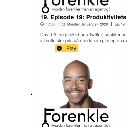
19. Episode 19: Produktivitet
|
|
17:00
Monday, January 27, 2020
Ep.
19
David Allen (sjekk hans Twitter) snakker om 
vil sette stor pris på om du kan gi meg en 
den nye podcasten til GDT Norge. Sjekk den
Play