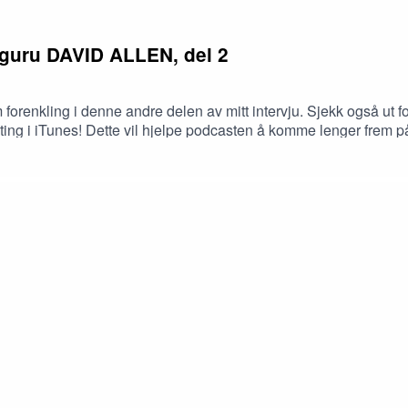
sguru DAVID ALLEN, del 2
forenkling i denne andre delen av mitt intervju. Sjekk også ut for
rating i iTunes! Dette vil hjelpe podcasten å komme lenger frem 
 ut via linken her!Forenkle produseres av hocus focus