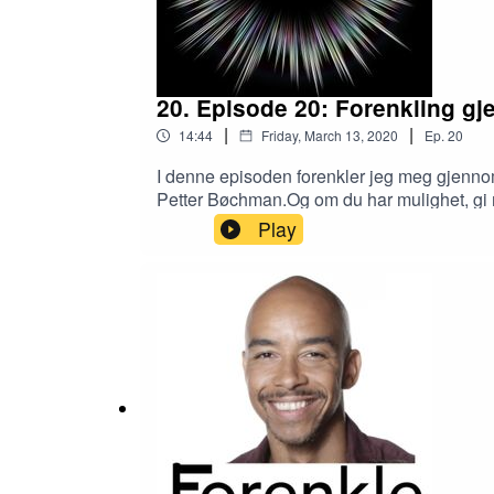
20. Episode 20: Forenkling gj
|
|
14:44
Friday, March 13, 2020
Ep.
20
I denne episoden forenkler jeg meg gjennom
Petter Bøchman.Og om du har mulighet, gi me
produsert av hocus focus.
Play