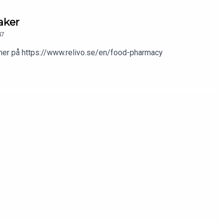
aker
47
s mer på https://www.relivo.se/en/food-pharmacy