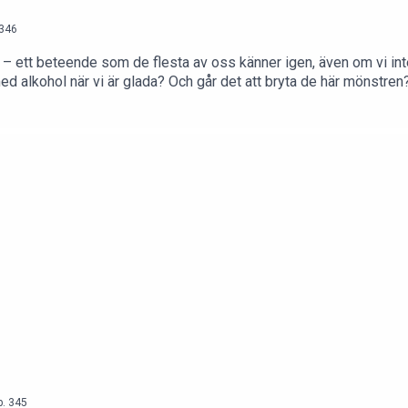
346
 – ett beteende som de flesta av oss känner igen, även om vi inte 
 med alkohol när vi är glada? Och går det att bryta de här mönstre
vsnittet är sponsrat av Relivo
p.
345