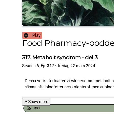
Play
Food Pharmacy-podd
317. Metabolt syndrom - del 3
Season
6
,
Ep.
317
•
fredag 22 mars 2024
Denna vecka fortsätter vi vår serie om metabolt 
nämns ofta blodfetter och kolesterol, men är blod
Show more
RSS