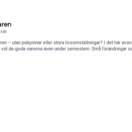
aren
348
 – utan pekpinnar eller stora livsomställningar? I det här avsni
fast vid de goda vanorna även under semestern. Små förändringar 
bort sig själv.Avsnittet är sponsrat av Relivo - vårt tionde tips i