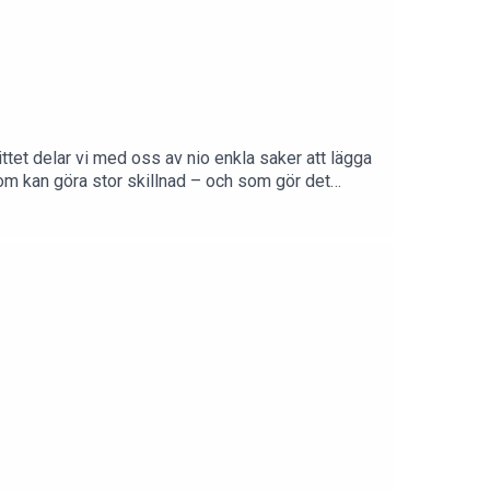
ttet delar vi med oss av nio enkla saker att lägga
som kan göra stor skillnad – och som gör det
nför semestern!