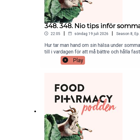
348. 348. Nio tips inför somm
|
|
22:05
söndag 19 juli 2026
Season
8
,
Ep.
Hur tar man hand om sin hälsa under sommaren
till i vardagen för att må bättre och hålla 
lättare att njuta av sommaren, utan att tappa 
Play