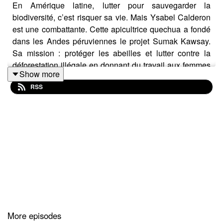
En Amérique latine, lutter pour sauvegarder la
biodiversité, c’est risquer sa vie. Mais Ysabel Calderon
est une combattante. Cette apicultrice quechua a fondé
dans les Andes péruviennes le projet Sumak Kawsay.
Sa mission : protéger les abeilles et lutter contre la
déforestation illégale en donnant du travail aux femmes
Show more
de sa communauté. Face à elles, de grandes
RSS
multinationales : 40% du Pérou est aux mains de
concessions minières, pétrolières, gazières et
forestières qui s’accaparent les terres indigènes.
C'est l’histoire d’une connexion profonde avec le vivant,
celle de la protection des abeilles, maillon vulnérable
mais essentiel de notre alimentation.
Episode de 15minutes 45 secondes
Voix française : Daiana Romero Zambrano
Projet Sumak Kawsay
More episodes