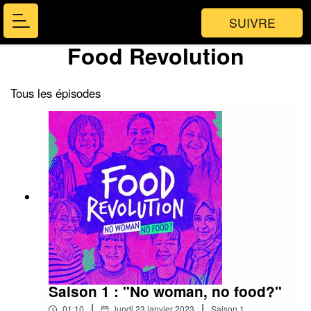
SUIVRE
Food Revolution
Tous les épisodes
Saison 1 : "No woman, no food?"
|
|
01:10
lundi 23 janvier 2023
Saison
1