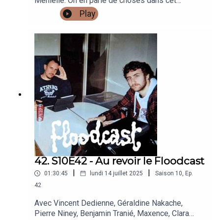
Ménielle. On en parle de choses dans cet
épisode… pour la dernière fois. Bises,Flo.
Play
42. S10E42 - Au revoir le Floodcast
|
|
01:30:45
lundi 14 juillet 2025
Saison
10
,
Ep.
42
Avec Vincent Dedienne, Géraldine Nakache,
Pierre Niney, Benjamin Tranié, Maxence, Clara