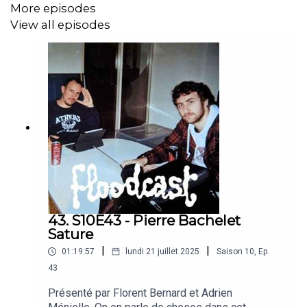
More episodes
Bises,
View all episodes
Flo.
43. S10E43 - Pierre Bachelet
Sature
|
|
01:19:57
lundi 21 juillet 2025
Saison
10
,
Ep.
43
Présenté par Florent Bernard et Adrien