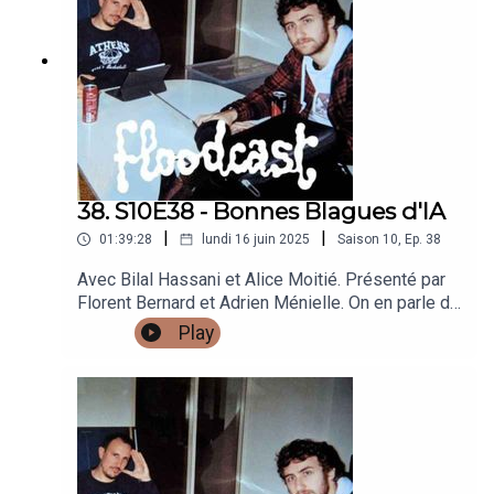
LE RETOUR DU MERCH :
https://traphic.fr/collections/floodcast
!Bises,Flo.
38. S10E38 - Bonnes Blagues d'IA
|
|
01:39:28
lundi 16 juin 2025
Saison
10
,
Ep.
38
Avec Bilal Hassani et Alice Moitié. Présenté par
Florent Bernard et Adrien Ménielle. On en parle de
choses dans cet épisode : de restaurants à
Play
thèmes, de la fête de la musique, de merch de
concert, du premier appartement, d’un Mickey
menaçant, de mettre des tunnels à Netflix, et des
Visiteurs la comédie musicale. C’EST LE RETOUR
DU MERCH :
https://traphic.fr/collections/floodcast
!Bises,Flo.