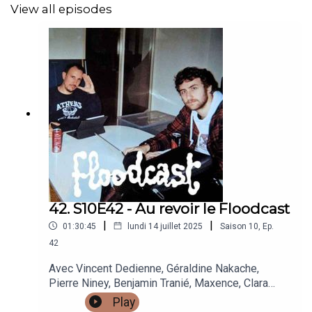
View all episodes
42. S10E42 - Au revoir le Floodcast
|
|
01:30:45
lundi 14 juillet 2025
Saison
10
,
Ep.
42
Avec Vincent Dedienne, Géraldine Nakache,
Pierre Niney, Benjamin Tranié, Maxence, Clara
Luciani, Orelsan et le Druide Pïo
Play