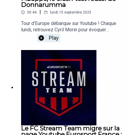
Donnarumma
Quiz : Quentin Guichard
|
00:44
lundi 15 septembre 2025
Graphisme : Quentin Guichard (
extraits en vidéo
)
Tour d’Europe débarque sur Youtube ! Chaque
lundi, retrouvez Cyril Morin pour évoquer
Réalisation : Hadrien Hiault
l'actualité du football européen. Autour de nos
Play
spécialistes, ils débattent des sujets du week-
end et se projettent sur la Ligue des
champions.Retrouvez désormais nos journalistes
sur la page Youtube Eurosport France :
https://www.youtube.com/@EurosportFrance A
bientôt !
Le FC Stream Team migre sur la
page Youtube Eurosport France :