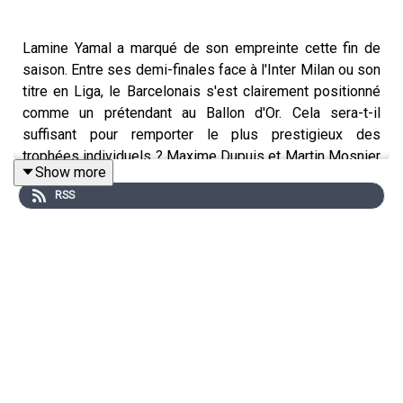
Lamine Yamal a marqué de son empreinte cette fin de
saison. Entre ses demi-finales face à l'Inter Milan ou son
titre en Liga, le Barcelonais s'est clairement positionné
comme un prétendant au Ballon d'Or. Cela sera-t-il
suffisant pour remporter le plus prestigieux des
trophées individuels ? Maxime Dupuis et Martin Mosnier
Show more
en débattent. (03:59)
RSS
Dans le 2e sujet (15:06), il est question d’Alexandre
Lacazette qui va disputer samedi son dernier match
avec l'Olympique Lyonnais. Il pourrait inscrire à cette
occasion son 200e but avec l'OL. Le FC Stream Team
s’interroge sur l'empreinte que va laisser le capitaine
des Gones dans son club.