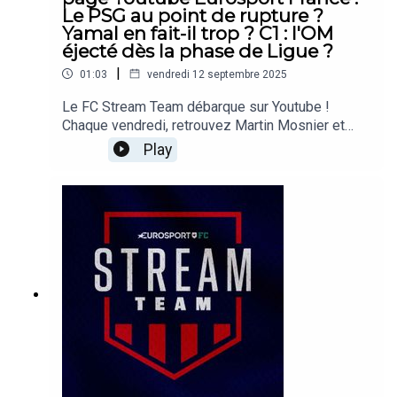
Le PSG au point de rupture ?
Yamal en fait-il trop ? C1 : l'OM
éjecté dès la phase de Ligue ?
|
01:03
vendredi 12 septembre 2025
Le FC Stream Team débarque sur Youtube !
Chaque vendredi, retrouvez Martin Mosnier et
Maxime Dupuis pour évoquer l'actualité du
Play
football. Ligue 1, Ligue des champions,
championnats étrangers, nos journalistes
choisissent trois sujets et en débattent entre eux.
Retrouvez désormais nos journalistes sur la page
Youtube Eurosport France :
https://www.youtube.com/watch?v=Keol-
Yd1dDc&t=221sA bientôt !