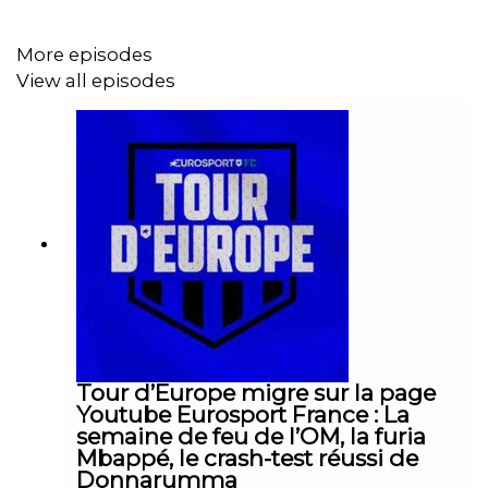
L'avis de nos journalistes.
More episodes
View all episodes
Retrouvez le quiz de Quentin Guichard en fin d’émission.
Bonne écoute !
Présentation : Maxime Dupuis et Martin Mosnier
Graphisme et quiz : Quentin Guichard (
extraits en vidéo
)
Réalisation : Hadrien Hiault
Tour d’Europe migre sur la page
Youtube Eurosport France : La
semaine de feu de l’OM, la furia
Mbappé, le crash-test réussi de
Donnarumma