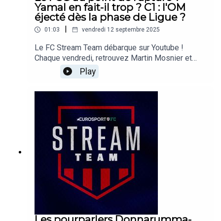
Yamal en fait-il trop ? C1 : l'OM
éjecté dès la phase de Ligue ?
|
01:03
vendredi 12 septembre 2025
Le FC Stream Team débarque sur Youtube !
Chaque vendredi, retrouvez Martin Mosnier et
Maxime Dupuis pour évoquer l'actualité du
Play
football. Ligue 1, Ligue des champions,
championnats étrangers, nos journalistes
choisissent trois sujets et en débattent entre eux.
Retrouvez désormais nos journalistes sur la page
Youtube Eurosport France :
https://www.youtube.com/watch?v=Keol-
Yd1dDc&t=221sA bientôt !
Les pourparlers Donnarumma-