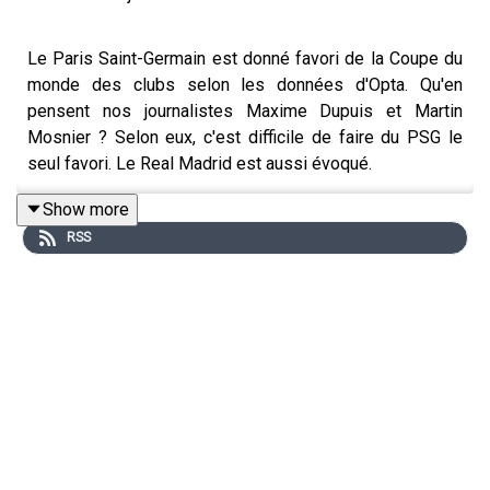
Le Paris Saint-Germain est donné favori de la Coupe du
monde des clubs selon les données d'Opta. Qu'en
pensent nos journalistes Maxime Dupuis et Martin
Mosnier ? Selon eux, c'est difficile de faire du PSG le
seul favori. Le Real Madrid est aussi évoqué.
Show more
RSS
Dans le 2e sujet, nos journalistes listent les raisons qui
leur donnent envie de suivre cette compétition.
Enfin dans le 3e sujet, Manchester City a dépensé des
sommes folles depuis le début de l'année 2025. Des
sommes qui posent des questions alors que les
Cityzens sont toujours sous le coup de sanctions pour
avoir contourné les règles financières en Angleterre.