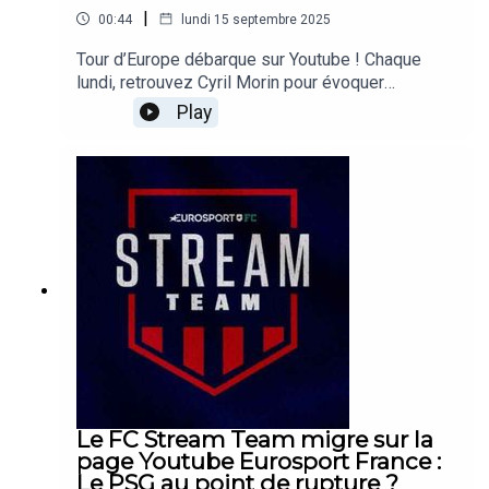
|
00:44
lundi 15 septembre 2025
Tour d’Europe débarque sur Youtube ! Chaque
lundi, retrouvez Cyril Morin pour évoquer
l'actualité du football européen. Autour de nos
Play
spécialistes, ils débattent des sujets du week-
end et se projettent sur la Ligue des
champions.Retrouvez désormais nos journalistes
sur la page Youtube Eurosport France :
https://www.youtube.com/@EurosportFrance A
bientôt !
Le FC Stream Team migre sur la
page Youtube Eurosport France :
Le PSG au point de rupture ?