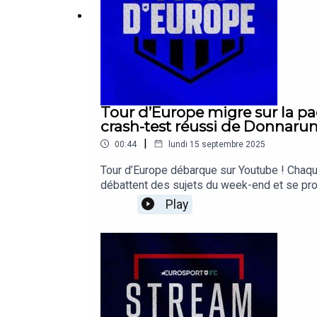
cette finale de Ligue Europa improbable entre Ma
la légère. (46:10)
Tour d'Europe est un podcast Eurosport Football C
Tour d’Europe migre sur la pa
crash-test réussi de Donnar
Présentation : Cyril Morin
|
00:44
lundi 15 septembre 2025
Graphisme : Marko Popovic [
extraits en vidéo
]
Tour d’Europe débarque sur Youtube ! Chaque 
débattent des sujets du week-end et se pro
Réalisation : Sébastien Petit
https://www.youtube.com/@EurosportFrance
Play