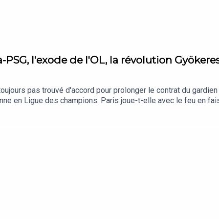
SG, l'exode de l'OL, la révolution Gyökere
ujours pas trouvé d'accord pour prolonger le contrat du gardien i
enne en Ligue des champions. Paris joue-t-elle avec le feu en fais
laires importants partis, dont Rayan Cherki et Alexandre Lacazet
 pour les joueurs qui resteront. Entre projet flou et équipe en ch
 manquante de son équipe en constante progression avec un buteu
joueur qu'il faut aux Gunners pour leur faire franchir un cap ? Ma
ez l'habitude, retrouvez le quiz de Quentin Guichard en fin d’
La der' de la saison !Bonne écoute !