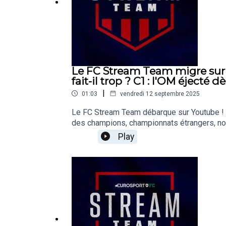
Le FC Stream Team migre sur 
fait-il trop ? C1 : l'OM éjecté 
|
01:03
vendredi 12 septembre 2025
Le FC Stream Team débarque sur Youtube ! C
des champions, championnats étrangers, nos 
page Youtube Eurosport France : https://
Play