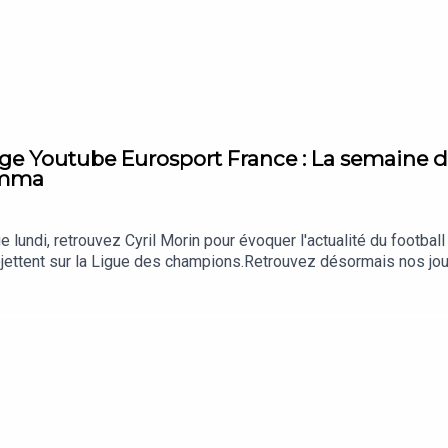
nchester United et Tottenham, respectivement 16e et 17e de Pr
lub.
ge Youtube Eurosport France : La semaine de 
umma
lundi, retrouvez Cyril Morin pour évoquer l'actualité du football
jettent sur la Ligue des champions.Retrouvez désormais nos jour
 A bientôt !