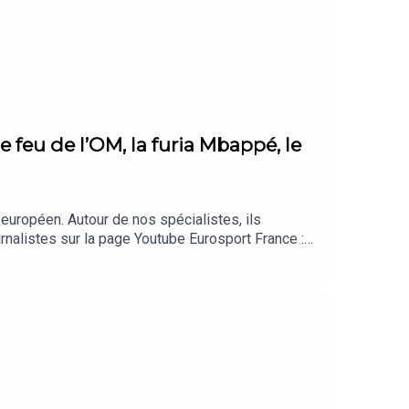
emier League. Un match à ne surtout pas prendre à
feu de l’OM, la furia Mbappé, le
 européen. Autour de nos spécialistes, ils
nalistes sur la page Youtube Eurosport France :