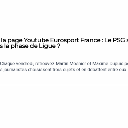
la page Youtube Eurosport France : Le PSG 
dès la phase de Ligue ?
haque vendredi, retrouvez Martin Mosnier et Maxime Dupuis pour 
journalistes choisissent trois sujets et en débattent entre eux.
www.youtube.com/watch?v=Keol-Yd1dDc&t=221sA bientôt !