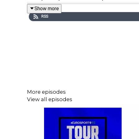
Show more
RSS
Au menu également, la relégation de Saint-Etienn
puis honneur au champion le PSG, qui terminé sa 
et en Ligue des champions contre l'Inter Milan. Ou
club ? (08:00)
On ira ensuite en Espagne retrouver un autre cham
Anna Carreau, spécialiste de la Liga. (12:50)
More episodes
View all episodes
Direction Italie ensuite pour parler du multiplex in
Milan est à un point du Napoli avant la dernière jo
Nous terminerons ce Tour d'Europe en Angleterre a