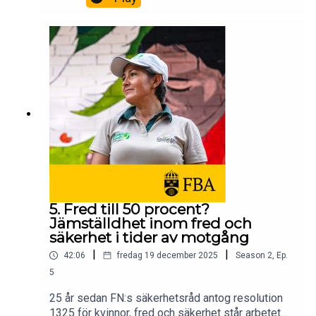
synen på fred som del av avtal på hög nivå eller
som en långsiktig process som involverar hela
samhället.Ett samtal som tar avstamp i kärnan av
vårt uppdrag och kompetens, om medling och
fredsprocesser. Vad krävs egentligen för att fred
ska hålla – på riktigt?Medverkande: Per Olsson
Fridh, generaldirektör FBA, Sergio Jaramillo,
Colombias tidigare högkommissarie för fred,
samt FBA:s medarbetare Pontus Ohrstedt chef
för fredsprocesser och Barbro Svedberg, expert
på fredsprocesser.
5. Fred till 50 procent?
Jämställdhet inom fred och
säkerhet i tider av motgång
|
|
42:06
fredag 19 december 2025
Season
2
,
Ep.
5
25 år sedan FN:s säkerhetsråd antog resolution
1325 för kvinnor, fred och säkerhet står arbetet