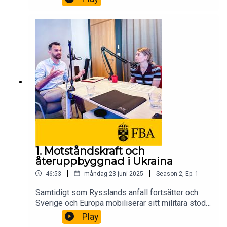
vikten av att stödja fria och demokratiska val, och
om varför det som händer i lilla Moldavien angår
hela Europa – och Sverige.Medverkande: Per
Olsson Fridh, generaldirektör FBA, Linda
Borgheden, Östeuropaansvarig på FBA och Jenny
Lindqvist, utsänd av FBA till svenska
ambassaden i Moldavien.
1. Motståndskraft och
återuppbyggnad i Ukraina
|
|
46:53
måndag 23 juni 2025
Season
2
,
Ep.
1
Samtidigt som Rysslands anfall fortsätter och
Sverige och Europa mobiliserar sitt militära stöd
till Ukraina, pågår också något annat: arbetet med
Play
att bygga upp samhället igen. Om FBA:s stöd till