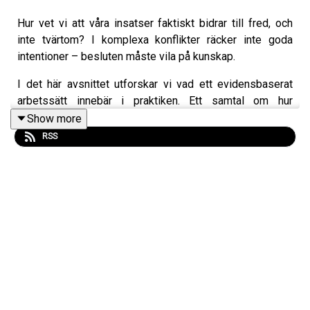
Hur vet vi att våra insatser faktiskt bidrar till fred, och
inte tvärtom? I komplexa konflikter räcker inte goda
intentioner – besluten måste vila på kunskap.
I det här avsnittet utforskar vi vad ett evidensbaserat
arbetssätt innebär i praktiken. Ett samtal om hur
kombinationen av forskning, erfarenhet och
Show more
kontextkunskap är avgörande, när verkligheten är allt
RSS
annat än kontrollerad och förutsägbar.
Medverkande: FBA:s generaldirektör Per Olsson Fridh,
Johanna Malm, forskningschef FBA, Åsa Christiansson
,
metodsamordnare på FBA, Catherine Turner, Professor at
the Durham Law School.