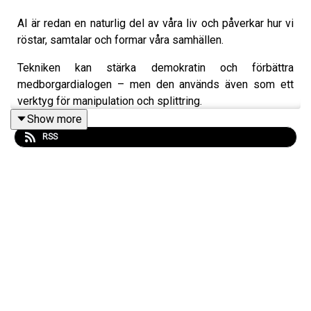
AI är redan en naturlig del av våra liv och påverkar hur vi
röstar, samtalar och formar våra samhällen.
Tekniken kan stärka demokratin och förbättra
medborgardialogen – men den används även som ett
verktyg för manipulation och splittring.
Show more
Hör ledande forskare och experter utforska såväl
RSS
potentialen som fallgroparna, med AI i demokratins
tjänst.
Medverkande: Per Olsson Fridh, generaldirektör FBA,
Slava Jankin, Chair in Data Science and Government,
University of Birmingham, Prathm Juneja, Ph D candidate
in social data science, University of Oxford, Lisa
Orrenius, enhetschef demokrati och samhällsstyrning,
FBA.