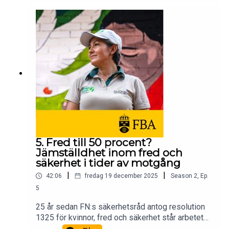
evidensbaserat arbetssätt innebär i praktiken. Ett
samtal om hur kombinationen av forskning,
erfarenhet och kontextkunskap är avgörande, när
verkligheten är allt annat än kontrollerad och
förutsägbar.Medverkande: FBA:s generaldirektör
Per Olsson Fridh, Johanna Malm, forskningschef
FBA, Åsa Christiansson, metodsamordnare på
FBA, Catherine Turner, Professor at the Durham
Law School.
5. Fred till 50 procent?
Jämställdhet inom fred och
säkerhet i tider av motgång
|
|
42:06
fredag 19 december 2025
Season
2
,
Ep.
5
25 år sedan FN:s säkerhetsråd antog resolution
1325 för kvinnor, fred och säkerhet står arbetet
för jämställd fred och säkerhet inför svåra