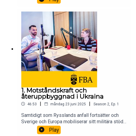
vikten av att stödja fria och demokratiska val, och
om varför det som händer i lilla Moldavien angår
hela Europa – och Sverige.Medverkande: Per
Olsson Fridh, generaldirektör FBA, Linda
Borgheden, Östeuropaansvarig på FBA och Jenny
Lindqvist, utsänd av FBA till svenska
ambassaden i Moldavien.
1. Motståndskraft och
återuppbyggnad i Ukraina
|
|
46:53
måndag 23 juni 2025
Season
2
,
Ep.
1
Samtidigt som Rysslands anfall fortsätter och
Sverige och Europa mobiliserar sitt militära stöd
till Ukraina, pågår också något annat: arbetet med
Play
att bygga upp samhället igen. Om FBA:s stöd till