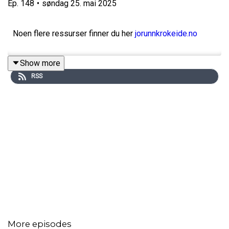
Ep.
148
•
søndag 25. mai 2025
Noen flere ressurser finner du her
jorunnkrokeide.no
Show more
RSS
More episodes