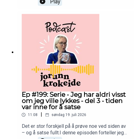
Play
forlot klinikken jeg hadde vært med på å bygge
opp – og tok spranget til å starte min egen klinikk
i Rikshospitalets gamle kvinneklinikk.Plutselig
skulle jeg gjøre alt selv.Finne lokaler.Bygge opp
en ny klinikk.Få kundene til å finne meg.Skape noe
helt på min måte.Jeg visste ikke om det kom til å
lykkes.Jeg visste bare at tiden var inne.God
lytting! 💛
Ep #199: Serie - Jeg har aldri visst
om jeg ville lykkes - del 3 - tiden
var inne for å satse
|
11:08
søndag 19. juli 2026
Det er stor forskjell på å prøve noe ved siden av
– og å satse fullt.I denne episoden forteller jeg