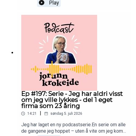
historien som startet i forrige episode.Jeg
Play
forteller om da jeg kjente en dragning mot
alternativ medisin, og hvorfor jeg valgte å følge
det – selv om jeg ikke visste hvor det ville føre
meg.Når jeg ser tilbake, var dette enda et av de
valgene som virket små der og da, men som
skulle få stor betydning senere.Kanskje sitter du
også med en liten stemme som hvisker .....at det
finnes en annen vei?God lytting. 💛
Ep #197: Serie - Jeg har aldri visst
om jeg ville lykkes - del 1 eget
firma som 23 åring
|
14:21
søndag 5. juli 2026
Jeg har laget en ny podcastserie.En serie om alle
de gangene jeg hoppet – uten å vite om jeg kom