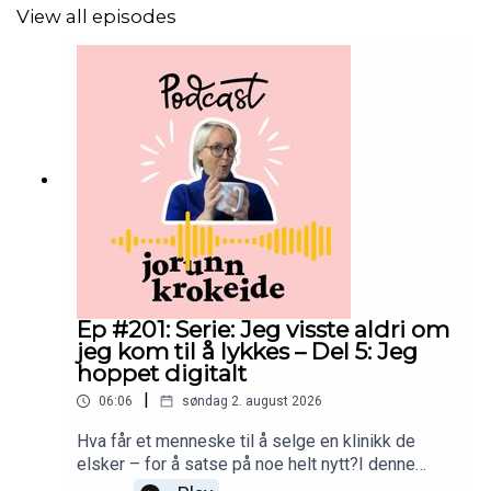
View all episodes
Ep #201: Serie: Jeg visste aldri om
jeg kom til å lykkes – Del 5: Jeg
hoppet digitalt
|
06:06
søndag 2. august 2026
Hva får et menneske til å selge en klinikk de
elsker – for å satse på noe helt nytt?I denne
episoden forteller jeg om da jeg tok kanskje det