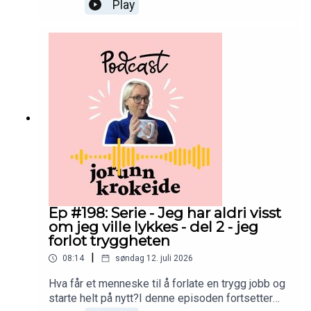
om overgangen fra å bygge opp en ny retning på
Play
deltid til å gjøre den til jobben min.Det var en tid
med mye læring, lite penger og mange
spørsmål.Men det var også her jeg begynte å
forstå noe som har fulgt meg resten av livet:Det
vi lærer gjennom erfaringene våre, kan en dag bli
det vi hjelper andre med.God lytting! 💛
Ep #198: Serie - Jeg har aldri visst
om jeg ville lykkes - del 2 - jeg
forlot tryggheten
|
08:14
søndag 12. juli 2026
Hva får et menneske til å forlate en trygg jobb og
starte helt på nytt?I denne episoden fortsetter