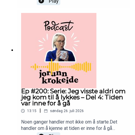
Play
største spranget i arbeidslivet mitt.Jeg hadde
bygget opp en klinikk jeg var utrolig glad i.Likevel
vokste det frem en ny drøm.Hva om jeg kunne
hjelpe flere?Hva om jeg kunne jobbe friere?Hva
om internett åpnet en helt ny mulighet?Jeg visste
ikke om det kom til å lykkes.Men jeg tok
sjansen.God lytting! 💛
Ep #200: Serie: Jeg visste aldri om
jeg kom til å lykkes – Del 4: Tiden
var inne for å gå
|
13:15
søndag 26. juli 2026
Noen ganger handler mot ikke om å starte.Det
handler om å kjenne at tiden er inne for å gå
videre.I denne episoden forteller jeg om da jeg