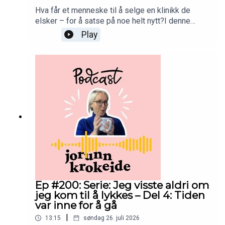
Hva får et menneske til å selge en klinikk de
elsker – for å satse på noe helt nytt?I denne
episoden forteller jeg om da jeg tok kanskje det
Play
største spranget i arbeidslivet mitt.Jeg hadde
bygget opp en klinikk jeg var utrolig glad i.Likevel
vokste det frem en ny drøm.Hva om jeg kunne
hjelpe flere?Hva om jeg kunne jobbe friere?Hva
om internett åpnet en helt ny mulighet?Jeg visste
ikke om det kom til å lykkes.Men jeg tok
sjansen.God lytting! 💛
Ep #200: Serie: Jeg visste aldri om
jeg kom til å lykkes – Del 4: Tiden
var inne for å gå
|
13:15
søndag 26. juli 2026