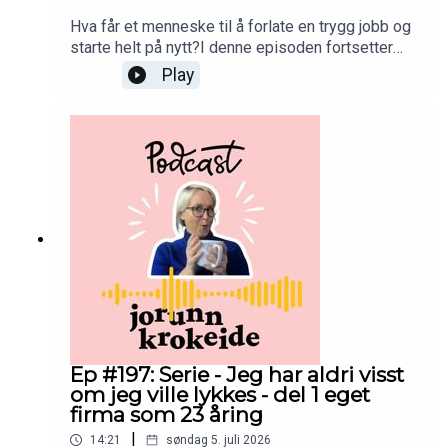
Hva får et menneske til å forlate en trygg jobb og
starte helt på nytt?I denne episoden fortsetter
historien som startet i forrige episode.Jeg
Play
forteller om da jeg kjente en dragning mot
alternativ medisin, og hvorfor jeg valgte å følge
det – selv om jeg ikke visste hvor det ville føre
meg.Når jeg ser tilbake, var dette enda et av de
valgene som virket små der og da, men som
skulle få stor betydning senere.Kanskje sitter du
også med en liten stemme som hvisker .....at det
finnes en annen vei?God lytting. 💛
Ep #197: Serie - Jeg har aldri visst
om jeg ville lykkes - del 1 eget
firma som 23 åring
|
14:21
søndag 5. juli 2026