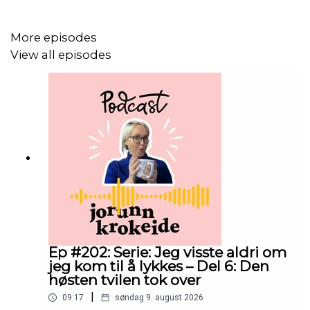
Men for å dele mine tanker.
More episodes
View all episodes
For meg handler ikke manifestering om å få mer ting
(ikke at det er noe galt i det)
Det handler om å bli mer meg. Innefra og ut. Autentisk
meg.
Og kanskje er det ikke så svart-hvitt som vi noen ganger
gjør det til :)
Ep #202: Serie: Jeg visste aldri om
Her er organisasjoner jeg støtter for øyeblikket.
jeg kom til å lykkes – Del 6: Den
høsten tvilen tok over
https://www.kiva.org/
|
09:17
søndag 9. august 2026