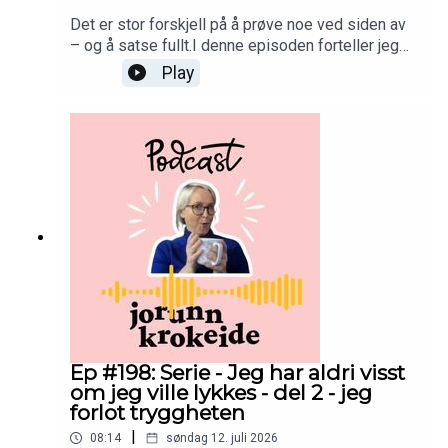
Det er stor forskjell på å prøve noe ved siden av
– og å satse fullt.I denne episoden forteller jeg
om overgangen fra å bygge opp en ny retning på
Play
deltid til å gjøre den til jobben min.Det var en tid
med mye læring, lite penger og mange
spørsmål.Men det var også her jeg begynte å
forstå noe som har fulgt meg resten av livet:Det
vi lærer gjennom erfaringene våre, kan en dag bli
det vi hjelper andre med.God lytting! 💛
Ep #198: Serie - Jeg har aldri visst
om jeg ville lykkes - del 2 - jeg
forlot tryggheten
|
08:14
søndag 12. juli 2026