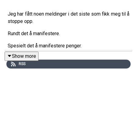
Jeg har fått noen meldinger i det siste som fikk meg til å
stoppe opp.
Rundt det å manifestere.
Spesielt det å manifestere penger.
Show more
Og kanskje er det noe flere av oss kan kjenne på…
RSS
Er det egentlig egoistisk å ønske seg mer?
Når verden ser ut som den gjør?
I denne episoden utforsker jeg det litt.
Ikke for å ha et fasitsvar.