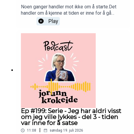
Noen ganger handler mot ikke om å starte.Det
handler om å kjenne at tiden er inne for å gå
videre.I denne episoden forteller jeg om da jeg
Play
forlot klinikken jeg hadde vært med på å bygge
opp – og tok spranget til å starte min egen klinikk
i Rikshospitalets gamle kvinneklinikk.Plutselig
skulle jeg gjøre alt selv.Finne lokaler.Bygge opp
en ny klinikk.Få kundene til å finne meg.Skape noe
helt på min måte.Jeg visste ikke om det kom til å
lykkes.Jeg visste bare at tiden var inne.God
lytting! 💛
Ep #199: Serie - Jeg har aldri visst
om jeg ville lykkes - del 3 - tiden
var inne for å satse
|
11:08
søndag 19. juli 2026