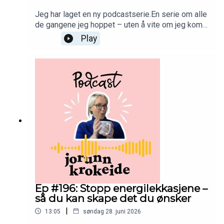
Jeg har laget en ny podcastserie.En serie om alle
de gangene jeg hoppet – uten å vite om jeg kom
til å lykkes.I denne første episoden går vi helt
Play
tilbake til da jeg var 22-23 år og startet mitt aller
første firma.Jeg ante ikke hva jeg drev med.Jeg
visste ikke om det kom til å gå.Men det ble
starten på en reise som har formet hele livet
mitt.Hvis du noen gang har ventet med å gjøre noe
fordi du ønsker en garanti først, håper jeg denne
serien kan inspirere deg.God lytting! 💛
www.jorunnkrokeide.no
Ep #196: Stopp energilekkasjene –
så du kan skape det du ønsker
|
13:05
søndag 28. juni 2026