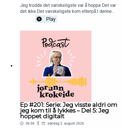
https://landofhope.global/en/
Jeg trodde det vanskeligste var å hoppe.Det var
det ikke.Det vanskeligste kom etterpå.I denne
episoden forteller jeg om den første høsten etter
Play
at jeg satset på nettkurs.Omsetningen var
lav.Tvilen var høy.Og jeg begynte å lure på om jeg
hadde gjort den største feilen i livet mitt.Når jeg
ser tilbake i dag, var det likevel denne høsten
som lærte meg noe av det viktigste jeg noen
gang har lært.Tankene mine betydde alt!!!God
lytting! 💛
Ep #201: Serie: Jeg visste aldri om
jeg kom til å lykkes – Del 5: Jeg
hoppet digitalt
|
06:06
søndag 2. august 2026