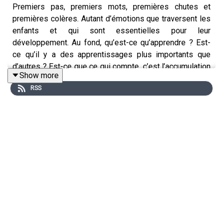
Premiers pas, premiers mots, premières chutes et
premières colères. Autant d’émotions que traversent les
enfants et qui sont essentielles pour leur
développement. Au fond, qu’est-ce qu’apprendre ? Est-
ce qu’il y a des apprentissages plus importants que
d’autres ? Est-ce que ce qui compte, c’est l’accumulation
Show more
de connaissances, le savoir ou les expériences vécues
RSS
? De quoi les enfants ont-ils besoin pour se développer
et devenir des êtres humains heureux ?
Dans cet épisode, Marine Revol dialogue avec Grégoire
Borst, professeur de psychologie de l’enfant et de
l’adolescent et directeur du Laboratoire de psychologie
du développement et de l’éducation de l’enfant (CNRS),
et recueille les témoignages de Zoé Hart et son fils,
Mika. Ensemble, ils parlent du rôle du jeu, de l’importance
des émotions, du pouvoir des erreurs, de