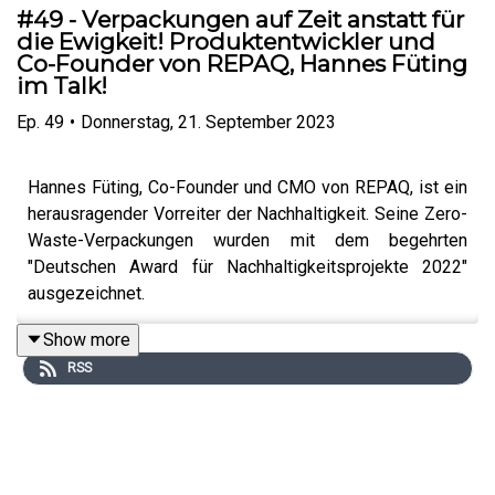
#49 - Verpackungen auf Zeit anstatt für
die Ewigkeit! Produktentwickler und
Co-Founder von REPAQ, Hannes Füting
im Talk!
Ep.
49
•
Donnerstag, 21. September 2023
Hannes Füting, Co-Founder und CMO von REPAQ, ist ein
herausragender Vorreiter der Nachhaltigkeit. Seine Zero-
Waste-Verpackungen wurden mit dem begehrten
"Deutschen Award für Nachhaltigkeitsprojekte 2022"
ausgezeichnet.
Show more
RSS
Trotz ihres Erfolgs sind solche nachhaltigen Produkte
auf dem Markt noch immer eine Ausnahme. Hannes
Füting zeigt auf, dass dies auf systemische Probleme
zurückzuführen ist, die eine umfassende Neugestaltung
erfordern. Seine Vision geht über das Geschäftliche