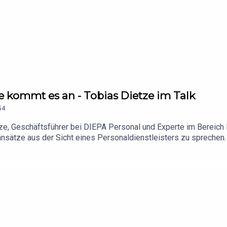
angrap/ BETTERTRUST: https://www.bettertrust.com
ge kommt es an - Tobias Dietze im Talk
54
ze, Geschäftsführer bei DIEPA Personal und Experte im Bereich
sätze aus der Sicht eines Personaldienstleisters zu sprechen. T
iner der führenden Personaldienstleister. Ebenfalls gibt er wert
pps, welche direkt in die Praxis umgesetzt werden können.-Du ha
inkedIn: https://www.linkedin.com/in/tobias-dietze/Allan Grap
angrap/ BETTERTRUST: https://www.bettertrust.com