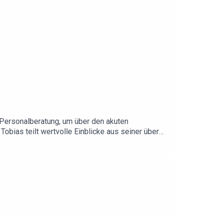
 Personalberatung, um über den akuten
obias teilt wertvolle Einblicke aus seiner über
volle Einsichten, worauf es bei der Führung von
st den Podcast gehört und willst mehr erfahren?