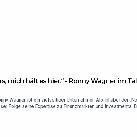
ubi/Allan Grap LinkedIn: https://www.linkedin.com/in/allangrap/
ars, mich hält es hier.“ - Ronny Wagner im Ta
 Ronny Wagner ist ein vielseitiger Unternehmer: Als Inhaber der „
dieser Folge seine Expertise zu Finanzmärkten und Investments. E
szinierende Konzept der „schwarzen Schwäne“ und zeigt anhand 
he Ereignisse die globalen Finanzströme beeinflussen können. Ge
nkert, doch sie bergen auch Risiken. Diese Welt ist beeindrucken
sforderungen geprägt. Sie eröffnet ein dynamisches Umfeld, in