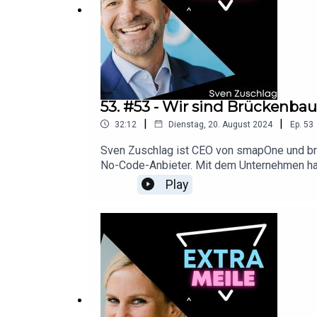
53. #53 - Wir sind Brückenbaue
|
|
32:12
Dienstag, 20. August 2024
Ep.
53
Sven Zuschlag ist CEO von smapOne und brin
No-Code-Anbieter. Mit dem Unternehmen ha
Anwendungen per intuitiven Oberflächen zu 
Play
den Erfolg von smapOne. Er erörtert, wie di
Einstiegshürde in die IT senken und die „De
vorbei:Sven Zuschlag LinkedIn: https://www
LinkedIn: https://www.linkedin.com/in/all