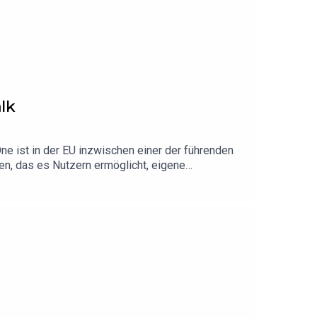
lk
e ist in der EU inzwischen einer der führenden
, das es Nutzern ermöglicht, eigene
 Folge gibt Sven Einblicke in die Entwicklung und
sierung für alle zugänglich macht. Sein Ziel: Die
 und willst mehr erfahren? Schau doch mal hier