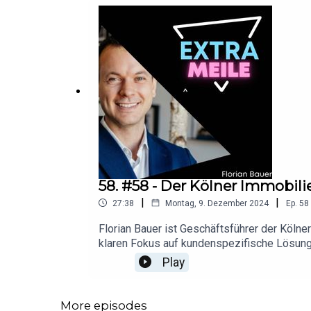
58. #58 - Der Kölner Immobili
|
|
27:38
Montag, 9. Dezember 2024
Ep.
58
Florian Bauer ist Geschäftsführer der Köln
klaren Fokus auf kundenspezifische Lösung
ganzheitliches Beratungskonzept – von beis
Play
der heutigen Folge spricht Florian Bauer üb
Grundbedürfnis, deswegen ist es umso wichti
erklärt seinen persönlichen Anspruch keine
More episodes