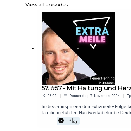
ehrliches Arbeitsumfeld schafft und Kunden 
View all episodes
für Kompetenz und persönliche Betreuung, die
nur mit seiner Familie, sondern hat auch ein
Jahre und die mögliche Zukunft der Branche.
https://www.linkedin.com/in/investment-bau
57. #57 - Mit Haltung und Her
|
|
26:03
Donnerstag, 7. November 2024
Ep
In dieser inspirierenden Extrameile-Folge t
familiengeführten Handwerksbetriebe Deutsc
Geschäftsführung, teilt seine Vision für d
Play
Jahrhundert Tradition.-Du hast den Podcast 