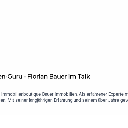
en-Guru - Florian Bauer im Talk
er Immobilienboutique Bauer Immobilien. Als erfahrener Experte 
en. Mit seiner langjährigen Erfahrung und seinem über Jahre g
pielsweise der Vermietung und Verwaltung von Immobilien bis hi
er seinen Werdegang in der Immobilienwelt und die Dynamik und V
ger nachvollziehen zu können, wie man Immobilien am besten nutz
n durchschnittlichen Makleransatz anzubieten, sondern viel mehr