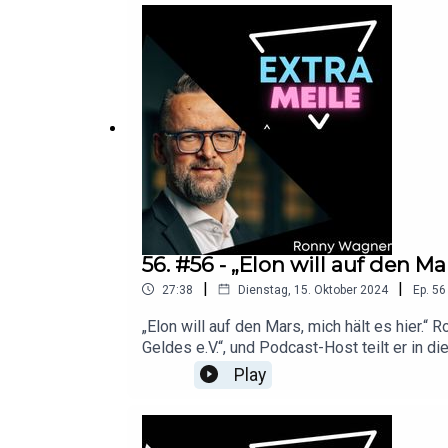
https://www.linkedin.com/in/dr-irene-y-kil
56. #56 - „Elon will auf den M
|
|
27:38
Dienstag, 15. Oktober 2024
Ep.
56
„Elon will auf den Mars, mich hält es hier.“
Geldes e.V.“, und Podcast-Host teilt er in 
internationalen Geldmärkte, erklärt das fa
Play
tiefgreifend politische und gesellschaftlic
fest in der Finanz- und Investmentwelt vera
aber auch von immer wiederkehrenden Herau