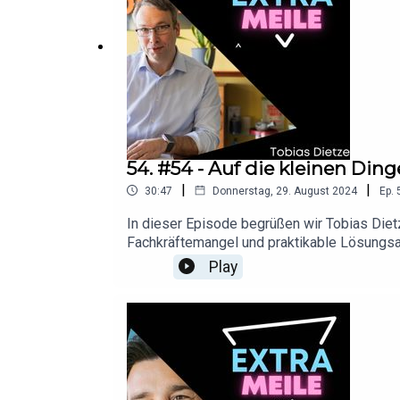
LinkedIn: https://www.linkedin.com/in/all
54. #54 - Auf die kleinen Din
|
|
30:47
Donnerstag, 29. August 2024
Ep.
In dieser Episode begrüßen wir Tobias Diet
Fachkräftemangel und praktikable Lösungsan
16-jährigen Erfahrung, als Geschäftsführer e
Play
Mitarbeitern angehen und gibt wertvolle Ti
Schau doch mal hier vorbei:Tobias Dietze L
LinkedIn: https://www.linkedin.com/in/all