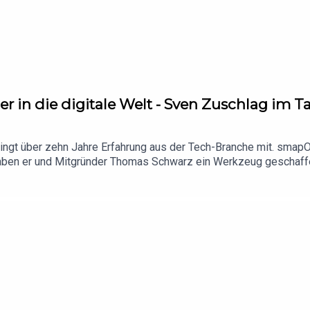
r in die digitale Welt - Sven Zuschlag im Ta
gt über zehn Jahre Erfahrung aus der Tech-Branche mit. smapOn
ben er und Mitgründer Thomas Schwarz ein Werkzeug geschaffen
entwickeln. Und das ganz ohne tiefgehende IT-Kenntnisse. In der
e Plattform die Angst vor unnötigem IT-Aufwand nimmt und Digitali
mokratisierung" der IT vorantreiben.-Du hast den Podcast gehört
.linkedin.com/in/svenzuschlag/Allan Grap
angrap/ BETTERTRUST: https://www.bettertrust.com