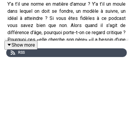
Y’a t’il une norme en matière d’amour ? Y’a t’il un moule
dans lequel on doit se fondre, un modèle à suivre, un
idéal à atteindre ? Si vous êtes fidèles à ce podcast
vous savez bien que non. Alors quand il s'agit de
différence d’âge, pourquoi porte-t-on ce regard critique ?
Pourquoi ces «elle cherche son père» «il a besoin d’une
Show more
mère» «il prend une jeunette parce qu’il ne veut pas
RSS
vieillir» ? Caroline y a bien pensé à toutes ses phrases..
mais quand l’amour est là, vous le savez maintenant,
plus aucun cliché ne compte, évidemment.
[REDIFF]
🔗 Retrouvez-moi sur
ma chaîne YouTube