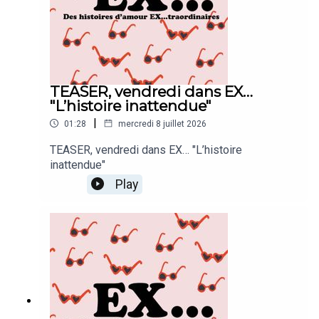
qu’il vous reste à faire ! Créer le groupe
WhatsApp « Noémie & Raphaël dans EX... »
!Clémentine De La Grange a réalisé cet épisode,
Stéphane Bidart l'a monté et mis en musique.
TEASER, vendredi dans EX…
"L’histoire inattendue"
|
01:28
mercredi 8 juillet 2026
TEASER, vendredi dans EX… "L’histoire
inattendue"
Play