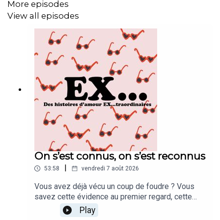
More episodes
View all episodes
On s’est connus, on s’est reconnus
|
53:58
vendredi 7 août 2026
Vous avez déjà vécu un coup de foudre ? Vous
savez cette évidence au premier regard, cette
sensation de familiarité, de s’être toujours connus
Play
? Mais attention Marion vous le dira mieux que