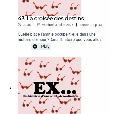
43. La croisée des destins
|
|
33:36
vendredi 3 juillet 2026
Saison
7
,
Ep.
43
Quelle place l’amitié occupe-t-elle dans une
histoire d’amour ?Dans l’histoire que vous allez
entendre, elle en est le cœur battant. Car lorsque
Play
les drames surviennent, la vie met parfois sur
notre route des personnes, des rencontres, des
ressources qui nous aident à nous relever.Pour
Angélique elle a pris le visage du grand amour,
rien que ça !Clémentine De La Grange a réalisé
cet épisode, Stéphane Bidart l'a monté et mis en
musique.