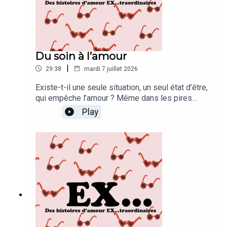
Du soin à l’amour
|
29:38
mardi 7 juillet 2026
Existe-t-il une seule situation, un seul état d’être,
qui empêche l’amour ? Même dans les pires
situations morales, physiques, est-ce qu’on peut
Play
être totalement interdit d’amour ? Anthony l’a
pourtant bien cru. Mais je n’arrête pas de vous le
dire : l’amour ne connaît pas de limites ![REDIFF]