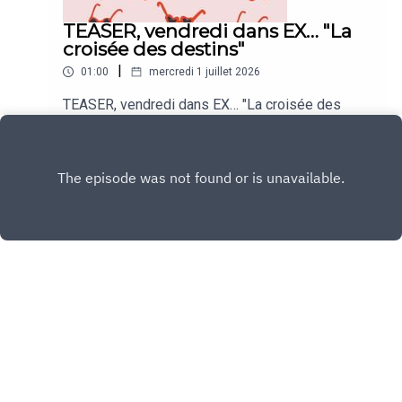
TEASER, vendredi dans EX… "La
croisée des destins"
|
01:00
mercredi 1 juillet 2026
TEASER, vendredi dans EX… "La croisée des
destins"
Play
Copyright
Agathe Lecaron
Hébergé avec ❤️ par
Acast