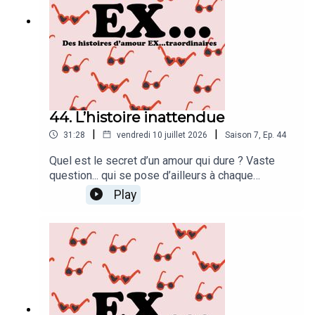
44. L’histoire inattendue
|
|
31:28
vendredi 10 juillet 2026
Saison
7
,
Ep.
44
Quel est le secret d’un amour qui dure ? Vaste
question... qui se pose d’ailleurs à chaque
épisode.Noémie et son compagnon ont vécu un
Play
véritable tremblement de terre amoureux
lorsqu’ils se sont rencontrés, alors qu’aucun des
deux ne cherchait à tomber amoureux.Leur secret
pour faire durer leur histoire ? Compartimenter.
Chaque aspect de leur vie de couple possède
son propre groupe WhatsApp !En attendant, une
incroyable surprise pourrait bien faire voler en
éclats toutes leurs certitudes...Vous savez ce