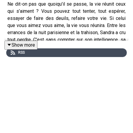
Ne dit-on pas que quoiqu'il se passe, la vie réunit ceux
qui s’aiment ? Vous pouvez tout tenter, tout espérer,
essayer de faire des deuils, refaire votre vie. Si celui
que vous aimez vous aime, la vie vous réunira. Entre les
errances de la nuit parisienne et la trahison, Sandra a cru
tout perdre. C’est sans compter sur son intelligence, sa
Show more
force de vie, et surtout la force de l’amour extraordinaire
RSS
de Tomer pour elle. Un amour qui peut certes se mettre
en veille un temps, mais qui ne peut pas disparaitre.
[REDIFF]
🔗 Retrouvez-moi sur
ma chaîne YouTube