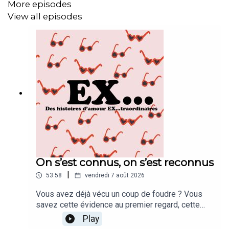
More episodes
View all episodes
On s’est connus, on s’est reconnus
|
53:58
vendredi 7 août 2026
Vous avez déjà vécu un coup de foudre ? Vous
savez cette évidence au premier regard, cette
sensation de familiarité, de s’être toujours connus
Play
? Mais attention Marion vous le dira mieux que