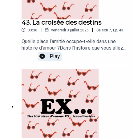
43. La croisée des destins
|
|
33:36
vendredi 3 juillet 2026
Saison
7
,
Ep.
43
Quelle place l’amitié occupe-t-elle dans une
histoire d’amour ?Dans l’histoire que vous allez
entendre, elle en est le cœur battant. Car lorsque
Play
les drames surviennent, la vie met parfois sur
notre route des personnes, des rencontres, des
ressources qui nous aident à nous relever.Pour
Angélique elle a pris le visage du grand amour,
rien que ça !Clémentine De La Grange a réalisé
cet épisode, Stéphane Bidart l'a monté et mis en
musique.