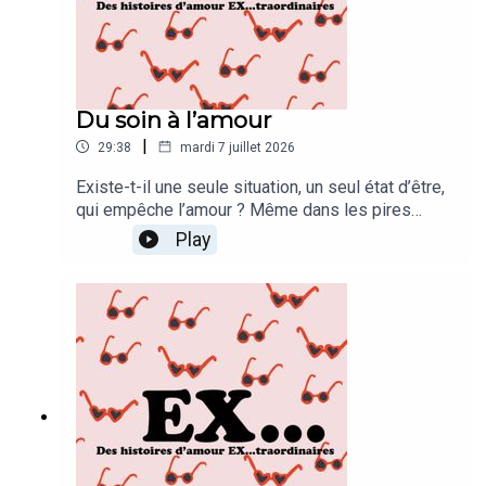
Du soin à l’amour
|
29:38
mardi 7 juillet 2026
Existe-t-il une seule situation, un seul état d’être,
qui empêche l’amour ? Même dans les pires
situations morales, physiques, est-ce qu’on peut
Play
être totalement interdit d’amour ? Anthony l’a
pourtant bien cru. Mais je n’arrête pas de vous le
dire : l’amour ne connaît pas de limites ![REDIFF]