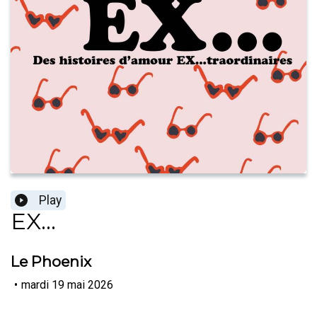
Play
EX...
Le Phoenix
•
mardi 19 mai 2026