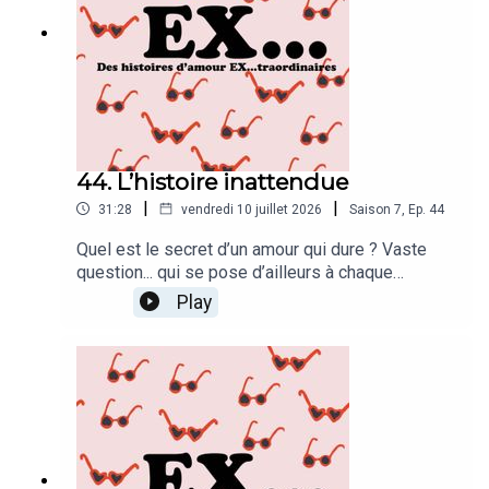
44. L’histoire inattendue
|
|
31:28
vendredi 10 juillet 2026
Saison
7
,
Ep.
44
Quel est le secret d’un amour qui dure ? Vaste
question... qui se pose d’ailleurs à chaque
épisode.Noémie et son compagnon ont vécu un
Play
véritable tremblement de terre amoureux
lorsqu’ils se sont rencontrés, alors qu’aucun des
deux ne cherchait à tomber amoureux.Leur secret
pour faire durer leur histoire ? Compartimenter.
Chaque aspect de leur vie de couple possède
son propre groupe WhatsApp !En attendant, une
incroyable surprise pourrait bien faire voler en
éclats toutes leurs certitudes...Vous savez ce