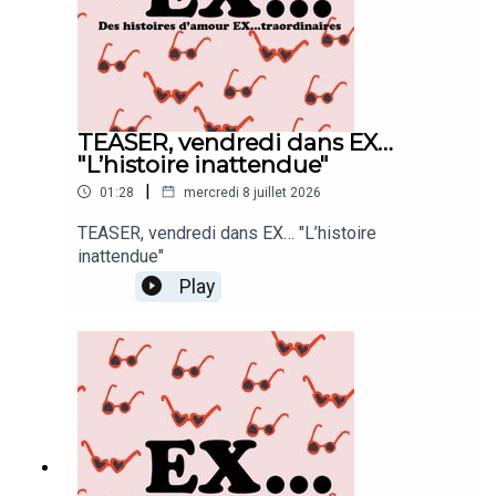
qu’il vous reste à faire ! Créer le groupe
WhatsApp « Noémie & Raphaël dans EX... »
!Clémentine De La Grange a réalisé cet épisode,
Stéphane Bidart l'a monté et mis en musique.
TEASER, vendredi dans EX…
"L’histoire inattendue"
|
01:28
mercredi 8 juillet 2026
TEASER, vendredi dans EX… "L’histoire
inattendue"
Play