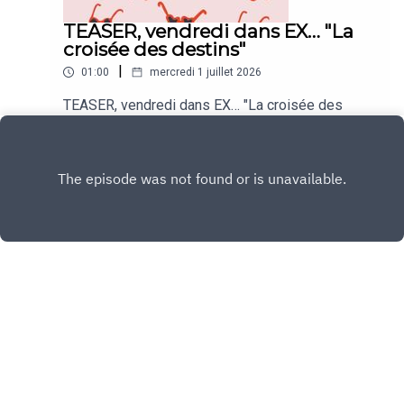
TEASER, vendredi dans EX… "La
croisée des destins"
|
01:00
mercredi 1 juillet 2026
TEASER, vendredi dans EX… "La croisée des
destins"
Play
Copyright
Agathe Lecaron
Hébergé avec ❤️ par
Acast