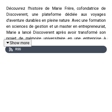
Découvrez l'histoire de Marie Frère, cofondatrice de
Discoverent, une plateforme dédiée aux voyages
d'aventure durables en pleine nature. Avec une formation
en sciences de gestion et un master en entrepreneuriat,
Marie a lancé Discoverent après avoir transformé son
projet de mémoire universitaire en une entreprise à
Show more
succès.
RSS
Sa passion pour la nature et l'aventure l'a poussée à
offrir des séjours uniques alliant déconnexion, sport et
respect de l'environnement.
Au cours de ce podcast, vous découvrirez :
La genèse de Discoverent et l’inspiration de Marie
Frère, nourrie par ses études et sa passion pour
l’outdoor ;
Le pivot stratégique de la location de matériel
outdoor vers l’organisation complète de séjours