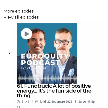
d’aventure clé en main ;
Les défis financiers et logistiques rencontrés au
More episodes
lancement, ainsi que la levée de fonds récente
View all episodes
pour soutenir la croissance de l’entreprise ;
Comment Discoverent minimise son empreinte
écologique en collaborant avec des guides locaux
et en favorisant des hébergements durables.
Plongez dans l'univers de l’aventure durable et laissez-
vous inspirer par le parcours entrepreneurial de Marie,
alliant passion et engagement environnemental.
Bonne écoute !
61. Fundtruck: A lot of positive
energy… It’s the fun side of the
thing
|
|
31:49
lundi 22 décembre 2025
Saison
5
,
Ep.
61